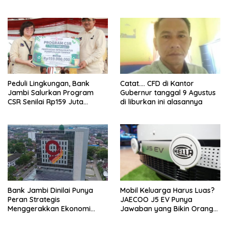
Disiplin Finansial sejak dini
Menabung Jambi 2026
Peduli Lingkungan, Bank
Catat…. CFD di Kantor
Jambi Salurkan Program
Gubernur tanggal 9 Agustus
CSR Senilai Rp159 Juta
di liburkan ini alasannya
kepada Pemkab Tanjabbar
Bank Jambi Dinilai Punya
Mobil Keluarga Harus Luas?
Peran Strategis
JAECOO J5 EV Punya
Menggerakkan Ekonomi
Jawaban yang Bikin Orang
Jambi
Tua Tenang