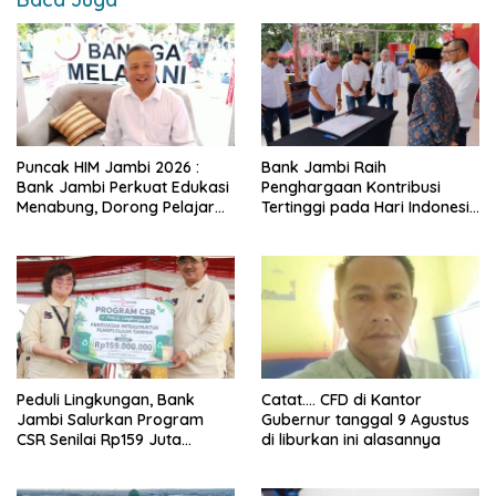
k
p
k
Puncak HIM Jambi 2026 :
Bank Jambi Raih
Bank Jambi Perkuat Edukasi
Penghargaan Kontribusi
Menabung, Dorong Pelajar
Tertinggi pada Hari Indonesia
Disiplin Finansial sejak dini
Menabung Jambi 2026
Peduli Lingkungan, Bank
Catat…. CFD di Kantor
Jambi Salurkan Program
Gubernur tanggal 9 Agustus
CSR Senilai Rp159 Juta
di liburkan ini alasannya
kepada Pemkab Tanjabbar