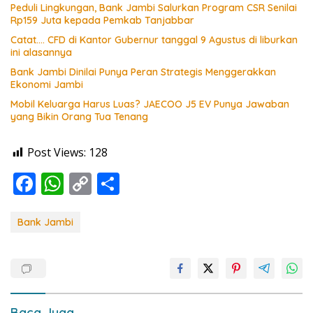
Peduli Lingkungan, Bank Jambi Salurkan Program CSR Senilai
Rp159 Juta kepada Pemkab Tanjabbar
Catat…. CFD di Kantor Gubernur tanggal 9 Agustus di liburkan
ini alasannya
Bank Jambi Dinilai Punya Peran Strategis Menggerakkan
Ekonomi Jambi
Mobil Keluarga Harus Luas? JAECOO J5 EV Punya Jawaban
yang Bikin Orang Tua Tenang
Post Views:
128
F
W
C
S
ac
h
o
h
e
at
p
ar
Bank Jambi
b
s
y
e
o
A
Li
o
p
n
Baca Juga