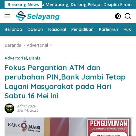
Langsung
dukasi Menabung, Dorong Pelajar Disiplin Finansial sejak dini
Breaking News
ke
konten
Beranda
Daerah
Nasional
Pendidikan
Parlemen
Huku
Beranda
Advertorial
Advertorial
,
Bisnis
Fokus Pergantian ATM dan
perubahan PIN,Bank Jambi Tetap
Layani Masyarakat pada Hari
Sabtu 16 Mei ini
Admin2026
Mei 14, 2026