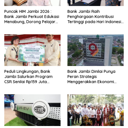
Puncak HIM Jambi 2026 :
Bank Jambi Raih
Bank Jambi Perkuat Edukasi
Penghargaan Kontribusi
Menabung, Dorong Pelajar
Tertinggi pada Hari Indonesia
Disiplin Finansial sejak dini
Menabung Jambi 2026
Peduli Lingkungan, Bank
Bank Jambi Dinilai Punya
Jambi Salurkan Program
Peran Strategis
CSR Senilai Rp159 Juta
Menggerakkan Ekonomi
kepada Pemkab Tanjabbar
Jambi