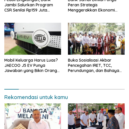
Jambi Salurkan Program
Peran Strategis
CSR Senilai Rp159 Juta
Menggerakkan Ekonomi
kepada Pemkab Tanjabbar
Jambi
Mobil Keluarga Harus Luas?
Buka Sosialisasi Akbar
JAECOO J5 EV Punya
Pencegahan IRET, TCC,
Jawaban yang Bikin Orang
Perundungan, dan Bahaya
Tua Tenang
Narkoba di Bungo, Gubernur
Al Haris: “Kalau anak-anakku
bisa jaga diri, 60% masa
depan sudah ada di tangan”
Rekomendasi untuk kamu