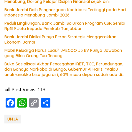
Menabung, Dorong Pelajar Disiplin Finansial sejak dini
Bank Jambi Raih Penghargaan Kontribusi Tertinggi pada Hari
Indonesia Menabung Jambi 2026
Peduli Lingkungan, Bank Jambi Salurkan Program CSR Senilai
Rp159 Juta kepada Pemkab Tanjabbar
Bank Jambi Dinilai Punya Peran Strategis Menggerakkan
Ekonomi Jambi
Mobil Keluarga Harus Luas? JAECOO J5 EV Punya Jawaban
yang Bikin Orang Tua Tenang
Buka Sosialisasi Akbar Pencegahan IRET, TCC, Perundungan,
dan Bahaya Narkoba di Bungo, Gubernur Al Haris: “Kalau
anak-anakku bisa jaga diri, 60% masa depan sudah ada di
tangan”
Post Views:
113
F
W
C
S
ac
h
o
h
e
at
p
ar
UNJA
b
s
y
e