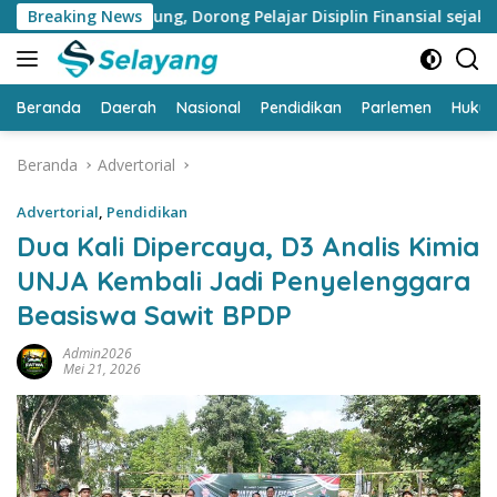
Langsung
abung, Dorong Pelajar Disiplin Finansial sejak dini
Breaking News
Ba
ke
konten
Beranda
Daerah
Nasional
Pendidikan
Parlemen
Huku
Beranda
Advertorial
Advertorial
,
Pendidikan
Dua Kali Dipercaya, D3 Analis Kimia
UNJA Kembali Jadi Penyelenggara
Beasiswa Sawit BPDP
Admin2026
Mei 21, 2026