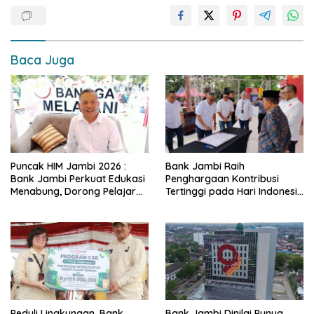
o
A
Li
o
p
n
k
p
k
Baca Juga
Puncak HIM Jambi 2026 :
Bank Jambi Raih
Bank Jambi Perkuat Edukasi
Penghargaan Kontribusi
Menabung, Dorong Pelajar
Tertinggi pada Hari Indonesia
Disiplin Finansial sejak dini
Menabung Jambi 2026
Peduli Lingkungan, Bank
Bank Jambi Dinilai Punya