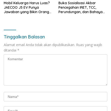
Mobil Keluarga Harus Luas?
Buka Sosialisasi Akbar
JAECOO J5 EV Punya
Pencegahan IRET, TCC,
Jawaban yang Bikin Orang
Perundungan, dan Bahaya
Tua Tenang
Narkoba di Bungo, Gubernur
Al Haris: “Kalau anak-anakku
bisa jaga diri, 60% masa
depan sudah ada di tangan”
Tinggalkan Balasan
Alamat email Anda tidak akan dipublikasikan.
Ruas yang wajib
ditandai
*