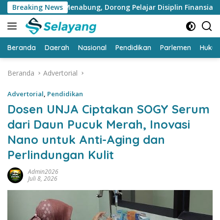
Langsung
asi Menabung, Dorong Pelajar Disiplin Finansial sejak dini
Breaking News
ke
konten
Beranda
Daerah
Nasional
Pendidikan
Parlemen
Huku
Beranda
Advertorial
Advertorial
,
Pendidikan
Dosen UNJA Ciptakan SOGY Serum
dari Daun Pucuk Merah, Inovasi
Nano untuk Anti-Aging dan
Perlindungan Kulit
Admin2026
Juli 8, 2026