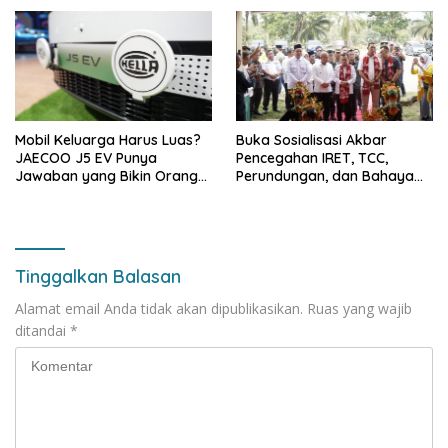
Mobil Keluarga Harus Luas?
Buka Sosialisasi Akbar
JAECOO J5 EV Punya
Pencegahan IRET, TCC,
Jawaban yang Bikin Orang
Perundungan, dan Bahaya
Tua Tenang
Narkoba di Bungo, Gubernur
Al Haris: “Kalau anak-anakku
bisa jaga diri, 60% masa
depan sudah ada di tangan”
Tinggalkan Balasan
Alamat email Anda tidak akan dipublikasikan.
Ruas yang wajib
ditandai
*