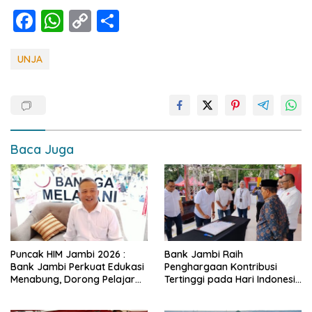
F
W
C
S
ac
h
o
h
e
at
p
ar
UNJA
b
s
y
e
o
A
Li
o
p
n
k
p
k
Baca Juga
Puncak HIM Jambi 2026 :
Bank Jambi Raih
Bank Jambi Perkuat Edukasi
Penghargaan Kontribusi
Menabung, Dorong Pelajar
Tertinggi pada Hari Indonesia
Disiplin Finansial sejak dini
Menabung Jambi 2026