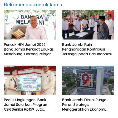
Rekomendasi untuk kamu
Puncak HIM Jambi 2026 :
Bank Jambi Raih
Bank Jambi Perkuat Edukasi
Penghargaan Kontribusi
Menabung, Dorong Pelajar
Tertinggi pada Hari Indonesia
Disiplin Finansial sejak dini
Menabung Jambi 2026
Peduli Lingkungan, Bank
Bank Jambi Dinilai Punya
Jambi Salurkan Program
Peran Strategis
CSR Senilai Rp159 Juta
Menggerakkan Ekonomi
kepada Pemkab Tanjabbar
Jambi