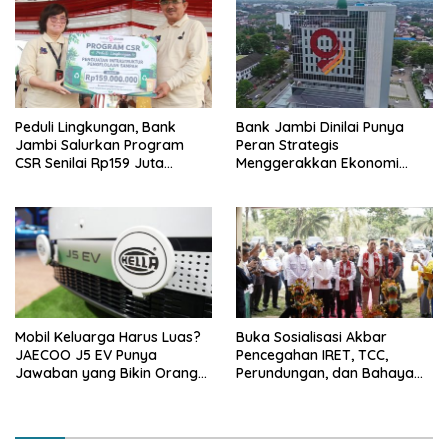
Peduli Lingkungan, Bank
Bank Jambi Dinilai Punya
Jambi Salurkan Program
Peran Strategis
CSR Senilai Rp159 Juta
Menggerakkan Ekonomi
kepada Pemkab Tanjabbar
Jambi
Mobil Keluarga Harus Luas?
Buka Sosialisasi Akbar
JAECOO J5 EV Punya
Pencegahan IRET, TCC,
Jawaban yang Bikin Orang
Perundungan, dan Bahaya
Tua Tenang
Narkoba di Bungo, Gubernur
Al Haris: “Kalau anak-anakku
bisa jaga diri, 60% masa
depan sudah ada di tangan”