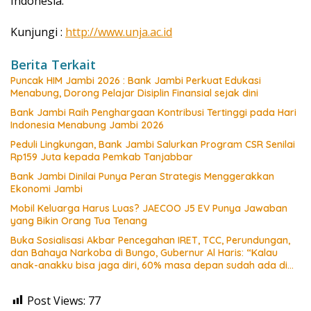
Indonesia.
Kunjungi :
http://www.unja.ac.id
Berita Terkait
Puncak HIM Jambi 2026 : Bank Jambi Perkuat Edukasi
Menabung, Dorong Pelajar Disiplin Finansial sejak dini
Bank Jambi Raih Penghargaan Kontribusi Tertinggi pada Hari
Indonesia Menabung Jambi 2026
Peduli Lingkungan, Bank Jambi Salurkan Program CSR Senilai
Rp159 Juta kepada Pemkab Tanjabbar
Bank Jambi Dinilai Punya Peran Strategis Menggerakkan
Ekonomi Jambi
Mobil Keluarga Harus Luas? JAECOO J5 EV Punya Jawaban
yang Bikin Orang Tua Tenang
Buka Sosialisasi Akbar Pencegahan IRET, TCC, Perundungan,
dan Bahaya Narkoba di Bungo, Gubernur Al Haris: “Kalau
anak-anakku bisa jaga diri, 60% masa depan sudah ada di
tangan”
Post Views:
77