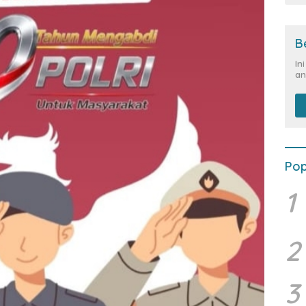
B
In
an
Pop
1
2
3