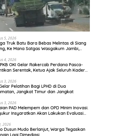
us 5, 2026
ga Truk Batu Bara Bebas Melintas di Siang
ong, Ke Mana Satgas Wasgakum Jambi,
ana organisasi yang mengawasi?
us 4, 2026
PKB OKI Gelar Rakercab Perdana Pasca-
ntikan Serentak, Ketua Ajak Seluruh Kader
u-membahu Besarkan Partai
us 3, 2026
Gelar Pelatihan Bagi LPHD di Dua
matan, Jangkat Timur dan Jangkat
us 3, 2026
ian PAD Melempem dan OPD Minim Inovasi.
yukur Insyaratkan Akan Lakukan Evaluasi
bat
29, 2026
 Dusun Mudo Berlanjut, Warga Tegaskan
Ingin Lagi Dimediasi