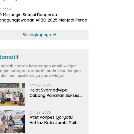
27, 2026
 Merangin Setujui Ranperda
tanggungjawaban APBD 2025 Menjadi Perda
Selengkapnya
tomotif
i adalah contoh keterangan untuk widget
ngan kategori otomotif, anda bisa dengan
dah memasukkannya pada widget.
Juni 29, 2026
Helat Svarnadwipa
Cabang Panahan Sukses
Digelar, Peserta dari 12
Provinsi dan 2 Negara Beri
Apresiasi
Juni 29, 2026
Atlet Ponpes Qoryatul
Huffaz Kota Jambi Raih
Emas dan Perak di Helat
Svarnadwipa 2026