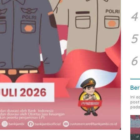
4
5
6
Ber
Ini 
post
pada