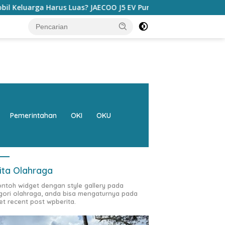
OO J5 EV Punya Jawaban yang Bikin Orang Tua Tenang
Pemerintahan
OKI
OKU
ita Olahraga
contoh widget dengan style gallery pada
gori olahraga, anda bisa mengaturnya pada
et recent post wpberita.