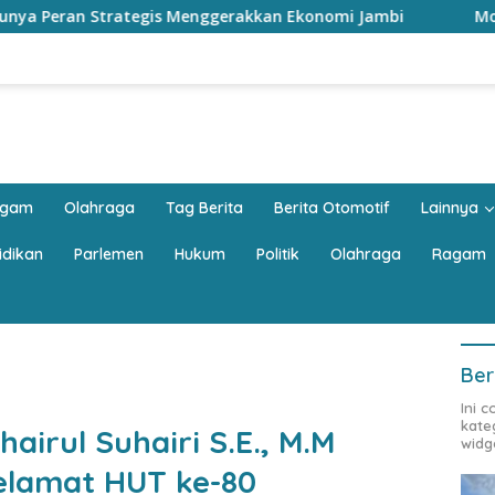
rakkan Ekonomi Jambi
Mobil Keluarga Harus Luas? JAEC
agam
Olahraga
Tag Berita
Berita Otomotif
Lainnya
idikan
Parlemen
Hukum
Politik
Olahraga
Ragam
Ber
Ini 
kate
airul Suhairi S.E., M.M
widg
lamat HUT ke-80