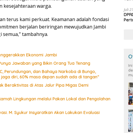
n kesejahteraan warga.
Juli 
DPRD
akan terus kami perkuat. Keamanan adalah fondasi
Per
mitmen berjalan beriringan mewujudkan Jambi
i semua,” tambahnya.
 Menggerakkan Ekonomi Jambi
O
 Punya Jawaban yang Bikin Orang Tua Tenang
In
de
CC, Perundungan, dan Bahaya Narkoba di Bungo,
mu
a jaga diri, 60% masa depan sudah ada di tangan”
 Beraktivitas di Atas Jalur Pipa Migas Demi
amah Lingkungan melalui Pakan Lokal dan Pengolahan
si. M. Syukur Insyaratkan Akan Lakukan Evaluasi