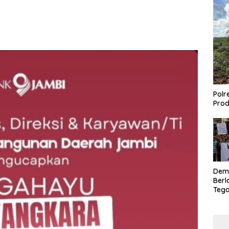
Polr
Prod
Dem
Berl
Tega
Lagi