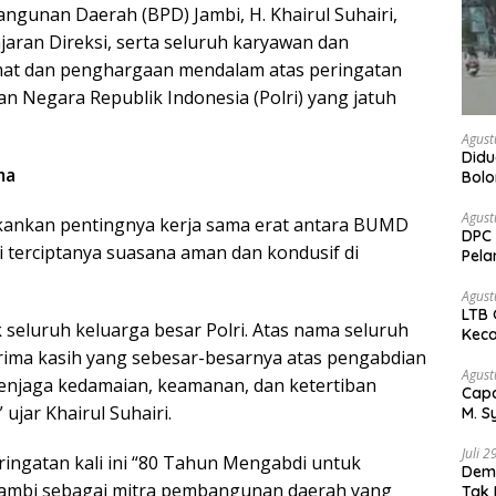
gunan Daerah (BPD) Jambi, H. Khairul Suhairi,
ajaran Direksi, serta seluruh karyawan dan
at dan penghargaan mendalam atas peringatan
n Negara Republik Indonesia (Polri) yang jatuh
Agust
Didu
ma
Bol
kem
Agust
kankan pentingnya kerja sama erat antara BUMD
DPC 
i terciptanya suasana aman dan kondusif di
Pela
Bah
Agust
LTB 
 seluruh keluarga besar Polri. Atas nama seluruh
Keca
erima kasih yang sebesar-besarnya atas pengabdian
Agust
menjaga kedamaian, keamanan, dan ketertiban
Capa
ujar Khairul Suhairi.
M. S
Peja
Juli 
ringatan kali ini “80 Tahun Mengabdi untuk
Demo
 Jambi sebagai mitra pembangunan daerah yang
Tak 