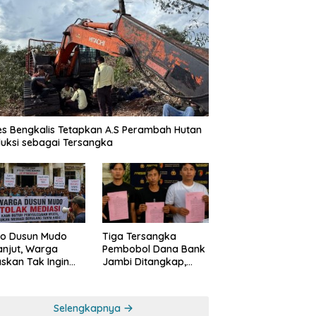
es Bengkalis Tetapkan A.S Perambah Hutan
uksi sebagai Tersangka
o Dusun Mudo
Tiga Tersangka
anjut, Warga
Pembobol Dana Bank
skan Tak Ingin
Jambi Ditangkap,
 Dimediasi
Polda Jambi Ungkap
Perkembangan Besar
Kasus Siber Rp144,82
Selengkapnya
Miliar