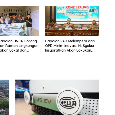
Haris: “Kalau anak-anakku
bisa jaga diri, 60% masa
depan sudah ada di tangan”
gabdian UNJA Dorong
Capaian PAD Melempem dan
kan Ramah Lingkungan
OPD Minim Inovasi. M. Syukur
Pakan Lokal dan
Insyaratkan Akan Lakukan
han Limbah Organik
Evaluasi Pejabat