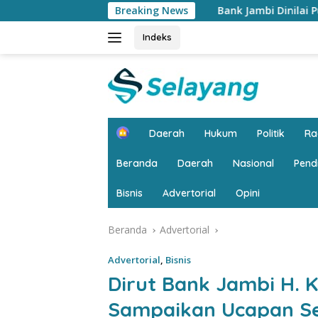
Langsung
Bank Jambi Dinilai Punya Peran Strategis Mengge
Breaking News
ke
konten
Indeks
H
Daerah
Hukum
Politik
R
o
m
Beranda
Daerah
Nasional
Pend
e
Bisnis
Advertorial
Opini
Beranda
Advertorial
Advertorial
,
Bisnis
Dirut Bank Jambi H. Kh
Sampaikan Ucapan Se