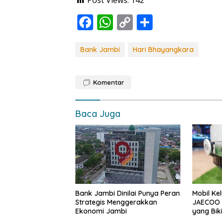
Post Views:
142
F
W
C
S
ac
h
o
h
e
at
p
ar
Bank Jambi
Hari Bhayangkara
b
s
y
e
o
A
Li
Komentar
o
p
n
k
p
k
Baca Juga
Bank Jambi Dinilai Punya Peran
Mobil Ke
Strategis Menggerakkan
JAECOO 
Ekonomi Jambi
yang Bik