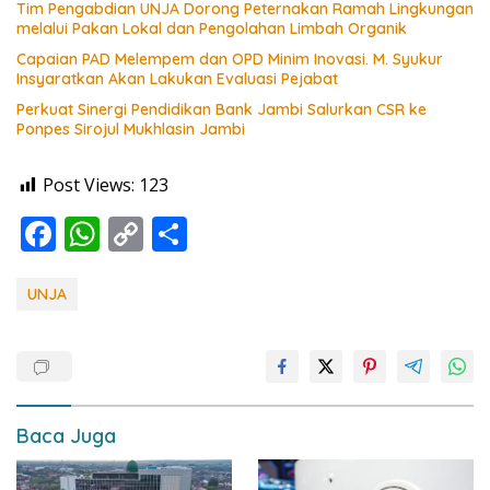
Tim Pengabdian UNJA Dorong Peternakan Ramah Lingkungan
melalui Pakan Lokal dan Pengolahan Limbah Organik
Capaian PAD Melempem dan OPD Minim Inovasi. M. Syukur
Insyaratkan Akan Lakukan Evaluasi Pejabat
Perkuat Sinergi Pendidikan Bank Jambi Salurkan CSR ke
Ponpes Sirojul Mukhlasin Jambi
Post Views:
123
F
W
C
S
ac
h
o
h
e
at
p
ar
UNJA
b
s
y
e
o
A
Li
o
p
n
k
p
k
Baca Juga