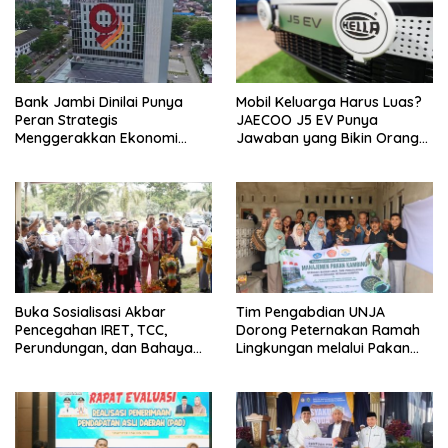
Bank Jambi Dinilai Punya
Mobil Keluarga Harus Luas?
Peran Strategis
JAECOO J5 EV Punya
Menggerakkan Ekonomi
Jawaban yang Bikin Orang
Jambi
Tua Tenang
Buka Sosialisasi Akbar
Tim Pengabdian UNJA
Pencegahan IRET, TCC,
Dorong Peternakan Ramah
Perundungan, dan Bahaya
Lingkungan melalui Pakan
Narkoba di Bungo, Gubernur
Lokal dan Pengolahan
Al Haris: “Kalau anak-anakku
Limbah Organik
bisa jaga diri, 60% masa
depan sudah ada di tangan”