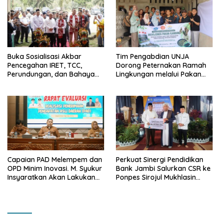
Buka Sosialisasi Akbar
Tim Pengabdian UNJA
Pencegahan IRET, TCC,
Dorong Peternakan Ramah
Perundungan, dan Bahaya
Lingkungan melalui Pakan
Narkoba di Bungo, Gubernur
Lokal dan Pengolahan
Al Haris: “Kalau anak-anakku
Limbah Organik
bisa jaga diri, 60% masa
depan sudah ada di tangan”
Capaian PAD Melempem dan
Perkuat Sinergi Pendidikan
OPD Minim Inovasi. M. Syukur
Bank Jambi Salurkan CSR ke
Insyaratkan Akan Lakukan
Ponpes Sirojul Mukhlasin
Evaluasi Pejabat
Jambi