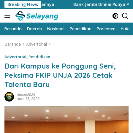
Langsung
i alasannya
Breaking News
Bank Jambi Dinilai Punya Peran Strategis
ke
konten
Beranda
Daerah
Nasional
Pendidikan
Parlemen
Huku
Beranda
Advertorial
Advertorial
,
Pendidikan
Dari Kampus ke Panggung Seni,
Peksima FKIP UNJA 2026 Cetak
Talenta Baru
Admin2026
April 15, 2026