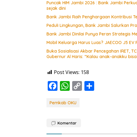
Puncak HIM Jambi 2026 : Bank Jambi Perkuat
sejak dini
Bank Jambi Raih Penghargaan Kontribusi T
Peduli Lingkungan, Bank Jambi Salurkan P
Bank Jambi Dinilai Punya Peran Strategis
Mobil Keluarga Harus Luas? JAECOO J5 EV
Buka Sosialisasi Akbar Pencegahan IRET, T
Gubernur Al Haris: “Kalau anak-anakku bis
Post Views:
158
F
W
C
S
ac
h
o
h
e
at
p
ar
Pemkab OKU
b
s
y
e
o
A
Li
Komentar
o
p
n