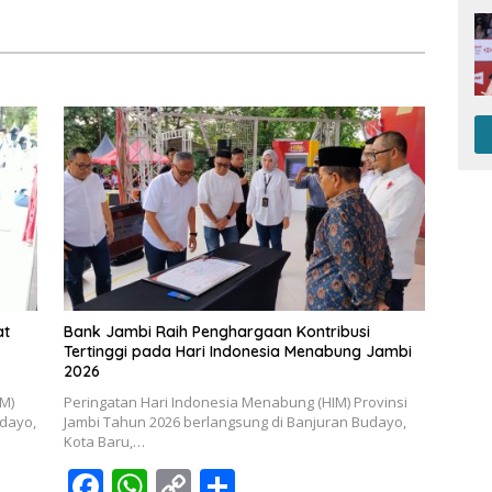
Narkoba di Bungo, Gubernur Al
Haris: “Kalau anak-anakku
bisa jaga diri, 60% masa
depan sudah ada di tangan”
at
Bank Jambi Raih Penghargaan Kontribusi
Tertinggi pada Hari Indonesia Menabung Jambi
2026
M)
Peringatan Hari Indonesia Menabung (HIM) Provinsi
udayo,
Jambi Tahun 2026 berlangsung di Banjuran Budayo,
Kota Baru,…
F
W
C
S