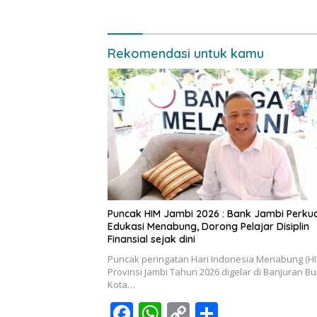
Rekomendasi untuk kamu
Puncak HIM Jambi 2026 : Bank Jambi Perku
Edukasi Menabung, Dorong Pelajar Disiplin
Finansial sejak dini
Puncak peringatan Hari Indonesia Menabung (HI
Provinsi Jambi Tahun 2026 digelar di Banjuran B
Kota…
F
W
C
S