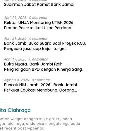
Sudirman Jabat Komut Bank Jambi
April 21, 2026
0 Komentar
Rektor UNJA Monitoring UTBK 2026,
Ribuan Peserta Ikuti Ujian Perdana
April 21, 2026
0 Komentar
Bank Jambi Buka Suara Soal Proyek KCU,
Penyedia jasa siap kejar target
April 17, 2026
0 Komentar
Bukti Nyata…Bank Jambi Raih
Penghargaan BPD dengan Kinerja Sangat
Baik Tahun 2025
Agustus 8, 2026
0 Komentar
Puncak HIM Jambi 2026 : Bank Jambi
Perkuat Edukasi Menabung, Dorong
Pelajar Disiplin Finansial sejak dini
ita Olahraga
contoh widget dengan style gallery pada
gori olahraga, anda bisa mengaturnya pada
et recent post wpberita.