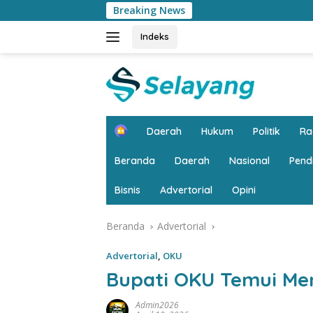
Langsung
Breaking News
Puncak HIM Jambi 20
ke
konten
Indeks
H
Daerah
Hukum
Politik
R
o
m
Beranda
Daerah
Nasional
Pend
e
Bisnis
Advertorial
Opini
Beranda
Advertorial
Advertorial
,
OKU
Bupati OKU Temui Men
Admin2026