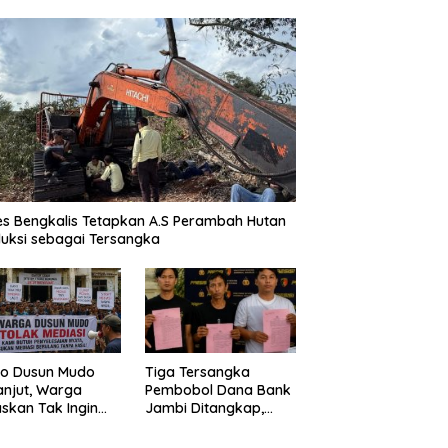
es Bengkalis Tetapkan A.S Perambah Hutan
uksi sebagai Tersangka
o Dusun Mudo
Tiga Tersangka
anjut, Warga
Pembobol Dana Bank
skan Tak Ingin
Jambi Ditangkap,
 Dimediasi
Polda Jambi Ungkap
Perkembangan Besar