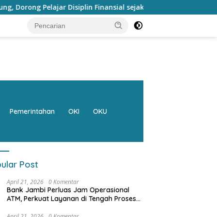
in Finansial sejak dini
Bank Jambi Raih Penghargaan K
Pemerintahan
OKI
OKU
ular Post
April 21, 2026
0 Komentar
Bank Jambi Perluas Jam Operasional
ATM, Perkuat Layanan di Tengah Proses
Pemulihan Sistem
April 21, 2026
0 Komentar