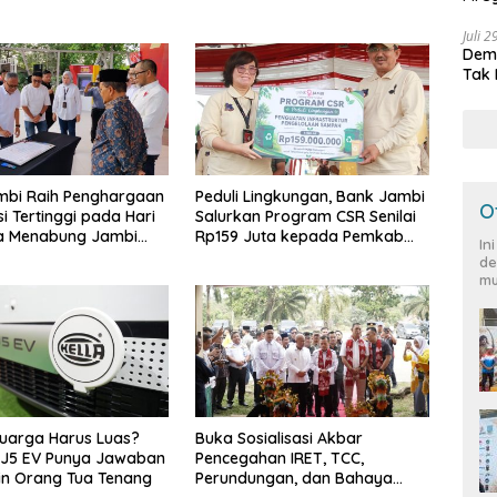
Peja
Juli 
Demo
Tak 
mbi Raih Penghargaan
Peduli Lingkungan, Bank Jambi
O
i Tertinggi pada Hari
Salurkan Program CSR Senilai
ia Menabung Jambi
Rp159 Juta kepada Pemkab
In
Tanjabbar
de
mu
luarga Harus Luas?
Buka Sosialisasi Akbar
J5 EV Punya Jawaban
Pencegahan IRET, TCC,
in Orang Tua Tenang
Perundungan, dan Bahaya