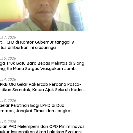
us 7, 2026
t…. CFD di Kantor Gubernur tanggal 9
tus di liburkan ini alasannya
us 5, 2026
ga Truk Batu Bara Bebas Melintas di Siang
ong, Ke Mana Satgas Wasgakum Jambi,
ana organisasi yang mengawasi?
us 4, 2026
PKB OKI Gelar Rakercab Perdana Pasca-
ntikan Serentak, Ketua Ajak Seluruh Kader
u-membahu Besarkan Partai
us 3, 2026
Gelar Pelatihan Bagi LPHD di Dua
matan, Jangkat Timur dan Jangkat
us 3, 2026
ian PAD Melempem dan OPD Minim Inovasi.
yukur Insyaratkan Akan Lakukan Evaluasi