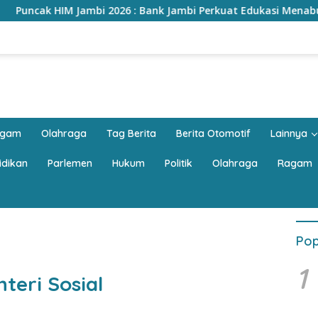
26 : Bank Jambi Perkuat Edukasi Menabung, Dorong Pelajar Disipl
agam
Olahraga
Tag Berita
Berita Otomotif
Lainnya
idikan
Parlemen
Hukum
Politik
Olahraga
Ragam
Pop
1
teri Sosial