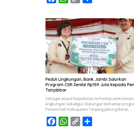
ac
h
o
h
e
at
p
ar
b
s
y
e
o
A
Li
o
p
n
k
p
k
Peduli Lingkungan, Bank Jambi Salurkan
Program CSR Senilai Rp159 Juta kepada P
Tanjabbar
Sebagai wujud kepedulian terhadap pelestarian
lingkungan sekaligus dukungan terhadap progr
Pemerintah Kabupaten Tanjung Jabung Barat,…
F
W
C
S
ac
h
o
h