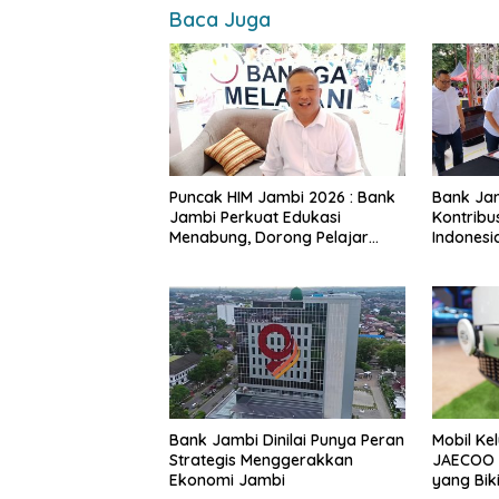
k
p
k
Baca Juga
Puncak HIM Jambi 2026 : Bank
Bank Ja
Jambi Perkuat Edukasi
Kontribus
Menabung, Dorong Pelajar
Indones
Disiplin Finansial sejak dini
2026
Bank Jambi Dinilai Punya Peran
Mobil Ke
Strategis Menggerakkan
JAECOO 
Ekonomi Jambi
yang Bik