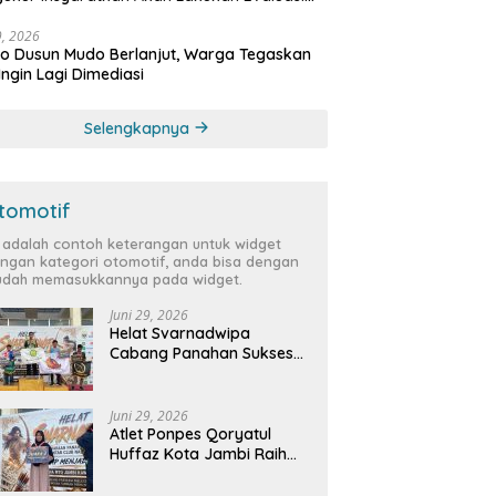
bat
29, 2026
 Dusun Mudo Berlanjut, Warga Tegaskan
Ingin Lagi Dimediasi
Selengkapnya
tomotif
i adalah contoh keterangan untuk widget
ngan kategori otomotif, anda bisa dengan
dah memasukkannya pada widget.
Juni 29, 2026
Helat Svarnadwipa
Cabang Panahan Sukses
Digelar, Peserta dari 12
Provinsi dan 2 Negara Beri
Apresiasi
Juni 29, 2026
Atlet Ponpes Qoryatul
Huffaz Kota Jambi Raih
Emas dan Perak di Helat
Svarnadwipa 2026