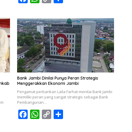
ac
h
o
h
e
at
p
ar
b
s
y
e
o
A
Li
o
p
n
k
p
k
Bank Jambi Dinilai Punya Peran Strategis
emkab
Menggerakkan Ekonomi Jambi
Pengamat perbankan Laila Farhat menilai Bank Jambi
memiliki peran yang sangat strategis sebagai Bank
am
Pembangunan…
F
W
C
S
ac
h
o
h