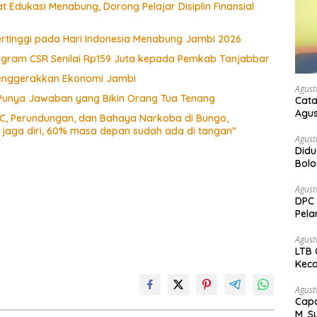
 Edukasi Menabung, Dorong Pelajar Disiplin Finansial
ertinggi pada Hari Indonesia Menabung Jambi 2026
rogram CSR Senilai Rp159 Juta kepada Pemkab Tanjabbar
 Menggerakkan Ekonomi Jambi
Agust
 Punya Jawaban yang Bikin Orang Tua Tenang
Cata
Agus
CC, Perundungan, dan Bahaya Narkoba di Bungo,
a jaga diri, 60% masa depan sudah ada di tangan”
Agust
Didu
Bol
kem
Agust
DPC 
Pela
Bah
Agust
LTB 
Keca
Agust
Capa
M. S