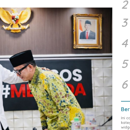
2
3
4
5
6
Ber
Ini 
kate
widg