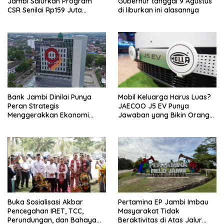
Jambi Salurkan Program
Gubernur tanggal 9 Agustus
CSR Senilai Rp159 Juta
di liburkan ini alasannya
kepada Pemkab Tanjabbar
Bank Jambi Dinilai Punya
Mobil Keluarga Harus Luas?
Peran Strategis
JAECOO J5 EV Punya
Menggerakkan Ekonomi
Jawaban yang Bikin Orang
Jambi
Tua Tenang
Buka Sosialisasi Akbar
Pertamina EP Jambi Imbau
Pencegahan IRET, TCC,
Masyarakat Tidak
Perundungan, dan Bahaya
Beraktivitas di Atas Jalur