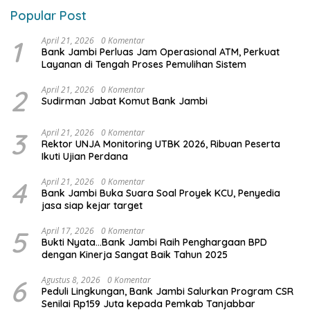
Popular Post
1
April 21, 2026
0 Komentar
Bank Jambi Perluas Jam Operasional ATM, Perkuat
Layanan di Tengah Proses Pemulihan Sistem
2
April 21, 2026
0 Komentar
Sudirman Jabat Komut Bank Jambi
3
April 21, 2026
0 Komentar
Rektor UNJA Monitoring UTBK 2026, Ribuan Peserta
Ikuti Ujian Perdana
4
April 21, 2026
0 Komentar
Bank Jambi Buka Suara Soal Proyek KCU, Penyedia
jasa siap kejar target
5
April 17, 2026
0 Komentar
Bukti Nyata…Bank Jambi Raih Penghargaan BPD
dengan Kinerja Sangat Baik Tahun 2025
6
Agustus 8, 2026
0 Komentar
Peduli Lingkungan, Bank Jambi Salurkan Program CSR
Senilai Rp159 Juta kepada Pemkab Tanjabbar