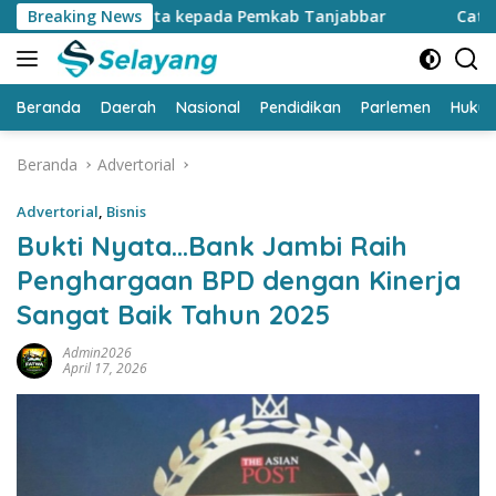
Langsung
159 Juta kepada Pemkab Tanjabbar
Breaking News
Catat…. CFD di Kanto
ke
konten
Beranda
Daerah
Nasional
Pendidikan
Parlemen
Huku
Beranda
Advertorial
Advertorial
,
Bisnis
Bukti Nyata…Bank Jambi Raih
Penghargaan BPD dengan Kinerja
Sangat Baik Tahun 2025
Admin2026
April 17, 2026