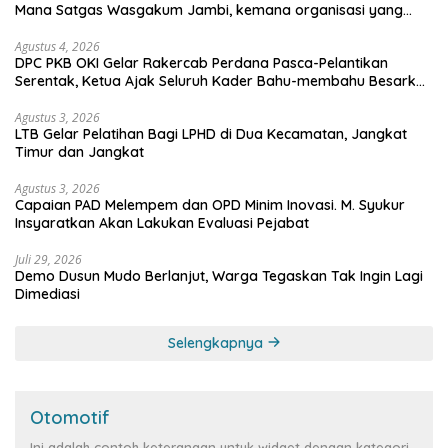
Mana Satgas Wasgakum Jambi, kemana organisasi yang
mengawasi?
Agustus 4, 2026
DPC PKB OKI Gelar Rakercab Perdana Pasca-Pelantikan
Serentak, Ketua Ajak Seluruh Kader Bahu-membahu Besarkan
Partai
Agustus 3, 2026
LTB Gelar Pelatihan Bagi LPHD di Dua Kecamatan, Jangkat
Timur dan Jangkat
Agustus 3, 2026
Capaian PAD Melempem dan OPD Minim Inovasi. M. Syukur
Insyaratkan Akan Lakukan Evaluasi Pejabat
Juli 29, 2026
Demo Dusun Mudo Berlanjut, Warga Tegaskan Tak Ingin Lagi
Dimediasi
Selengkapnya
Otomotif
Ini adalah contoh keterangan untuk widget dengan kategori