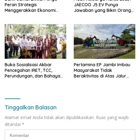
Peran Strategis
JAECOO J5 EV Punya
Menggerakkan Ekonomi
Jawaban yang Bikin Orang
Jambi
Tua Tenang
Buka Sosialisasi Akbar
Pertamina EP Jambi Imbau
Pencegahan IRET, TCC,
Masyarakat Tidak
Perundungan, dan Bahaya
Beraktivitas di Atas Jalur
Narkoba di Bungo, Gubernur
Pipa Migas Demi
Al Haris: “Kalau anak-anakku
Keselamatan Bersama
bisa jaga diri, 60% masa
depan sudah ada di tangan”
Tinggalkan Balasan
Alamat email Anda tidak akan dipublikasikan.
Ruas yang wajib
ditandai
*