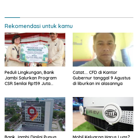
Narkoba di Bungo, Gubernur
Pipa Migas Demi
Al Haris: “Kalau anak-anakku
Keselamatan Bersama
bisa jaga diri, 60% masa
depan sudah ada di tangan”
Rekomendasi untuk kamu
Peduli Lingkungan, Bank
Catat…. CFD di Kantor
Jambi Salurkan Program
Gubernur tanggal 9 Agustus
CSR Senilai Rp159 Juta
di liburkan ini alasannya
kepada Pemkab Tanjabbar
Bank Jambi Dinilai Punya
Mobil Keluarga Harus Luas?