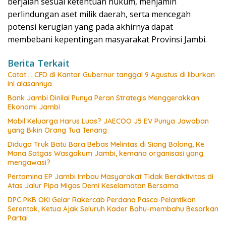
berjalan sesuai ketentuan hukum, menjamin
perlindungan aset milik daerah, serta mencegah
potensi kerugian yang pada akhirnya dapat
membebani kepentingan masyarakat Provinsi Jambi.
Berita Terkait
Catat…. CFD di Kantor Gubernur tanggal 9 Agustus di liburkan
ini alasannya
Bank Jambi Dinilai Punya Peran Strategis Menggerakkan
Ekonomi Jambi
Mobil Keluarga Harus Luas? JAECOO J5 EV Punya Jawaban
yang Bikin Orang Tua Tenang
Diduga Truk Batu Bara Bebas Melintas di Siang Bolong, Ke
Mana Satgas Wasgakum Jambi, kemana organisasi yang
mengawasi?
Pertamina EP Jambi Imbau Masyarakat Tidak Beraktivitas di
Atas Jalur Pipa Migas Demi Keselamatan Bersama
DPC PKB OKI Gelar Rakercab Perdana Pasca-Pelantikan
Serentak, Ketua Ajak Seluruh Kader Bahu-membahu Besarkan
Partai