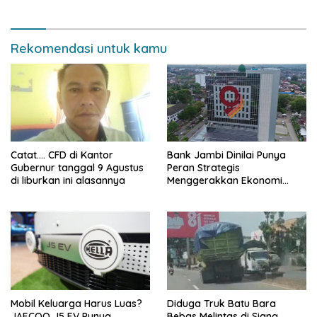
Keselamatan Bersama
Besarkan Partai
Rekomendasi untuk kamu
Catat…. CFD di Kantor
Bank Jambi Dinilai Punya
Gubernur tanggal 9 Agustus
Peran Strategis
di liburkan ini alasannya
Menggerakkan Ekonomi
Jambi
Mobil Keluarga Harus Luas?
Diduga Truk Batu Bara
JAECOO J5 EV Punya
Bebas Melintas di Siang