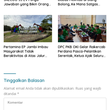
Jawaban yang Bikin Orang
Bolong, Ke Mana Satgas
Tua Tenang
Wasgakum Jambi, kemana
organisasi yang mengawasi?
Pertamina EP Jambi Imbau
DPC PKB OKI Gelar Rakercab
Masyarakat Tidak
Perdana Pasca-Pelantikan
Beraktivitas di Atas Jalur
Serentak, Ketua Ajak Seluruh
Pipa Migas Demi
Kader Bahu-membahu
Keselamatan Bersama
Besarkan Partai
Tinggalkan Balasan
Alamat email Anda tidak akan dipublikasikan.
Ruas yang wajib
ditandai
*