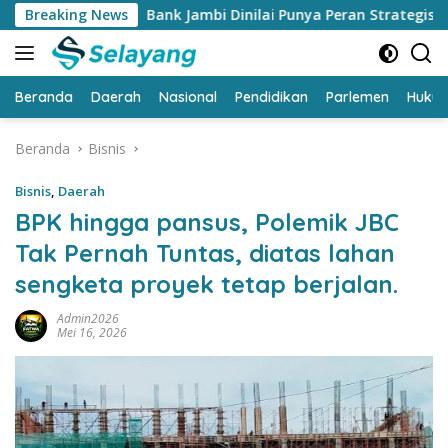
Langsung
Bank Jambi Dinilai Punya Peran Strategis Menggerakkan Ek
Breaking News
ke
konten
Beranda
Daerah
Nasional
Pendidikan
Parlemen
Huku
Beranda
Bisnis
Bisnis
,
Daerah
BPK hingga pansus, Polemik JBC
Tak Pernah Tuntas, diatas lahan
sengketa proyek tetap berjalan.
Admin2026
Mei 16, 2026