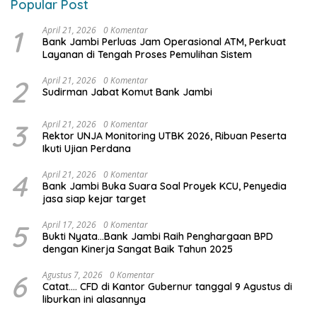
Popular Post
1
April 21, 2026
0 Komentar
Bank Jambi Perluas Jam Operasional ATM, Perkuat
Layanan di Tengah Proses Pemulihan Sistem
2
April 21, 2026
0 Komentar
Sudirman Jabat Komut Bank Jambi
3
April 21, 2026
0 Komentar
Rektor UNJA Monitoring UTBK 2026, Ribuan Peserta
Ikuti Ujian Perdana
4
April 21, 2026
0 Komentar
Bank Jambi Buka Suara Soal Proyek KCU, Penyedia
jasa siap kejar target
5
April 17, 2026
0 Komentar
Bukti Nyata…Bank Jambi Raih Penghargaan BPD
dengan Kinerja Sangat Baik Tahun 2025
6
Agustus 7, 2026
0 Komentar
Catat…. CFD di Kantor Gubernur tanggal 9 Agustus di
liburkan ini alasannya