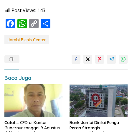
Post Views:
143
F
W
C
S
ac
h
o
h
e
at
p
ar
Jambi Bisnis Center
b
s
y
e
o
A
Li
o
p
n
k
p
k
Baca Juga
Catat…. CFD di Kantor
Bank Jambi Dinilai Punya
Gubernur tanggal 9 Agustus
Peran Strategis