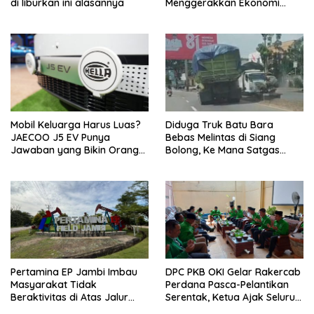
di liburkan ini alasannya
Menggerakkan Ekonomi
Jambi
Mobil Keluarga Harus Luas?
Diduga Truk Batu Bara
JAECOO J5 EV Punya
Bebas Melintas di Siang
Jawaban yang Bikin Orang
Bolong, Ke Mana Satgas
Tua Tenang
Wasgakum Jambi, kemana
organisasi yang mengawasi?
Pertamina EP Jambi Imbau
DPC PKB OKI Gelar Rakercab
Masyarakat Tidak
Perdana Pasca-Pelantikan
Beraktivitas di Atas Jalur
Serentak, Ketua Ajak Seluruh
Pipa Migas Demi
Kader Bahu-membahu