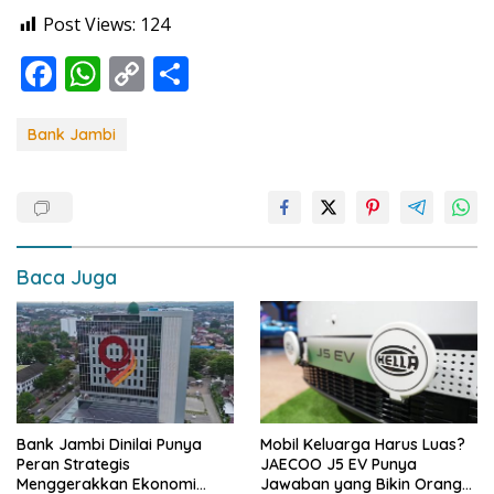
Post Views:
124
F
W
C
S
ac
h
o
h
e
at
p
ar
Bank Jambi
b
s
y
e
o
A
Li
o
p
n
k
p
k
Baca Juga
Bank Jambi Dinilai Punya
Mobil Keluarga Harus Luas?
Peran Strategis
JAECOO J5 EV Punya
Menggerakkan Ekonomi
Jawaban yang Bikin Orang