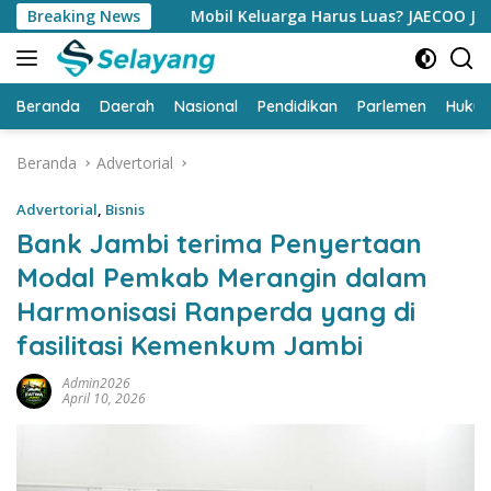
Langsung
i
Breaking News
Mobil Keluarga Harus Luas? JAECOO J5 EV Punya Jawa
ke
konten
Beranda
Daerah
Nasional
Pendidikan
Parlemen
Huku
Beranda
Advertorial
Advertorial
,
Bisnis
Bank Jambi terima Penyertaan
Modal Pemkab Merangin dalam
Harmonisasi Ranperda yang di
fasilitasi Kemenkum Jambi
Admin2026
April 10, 2026