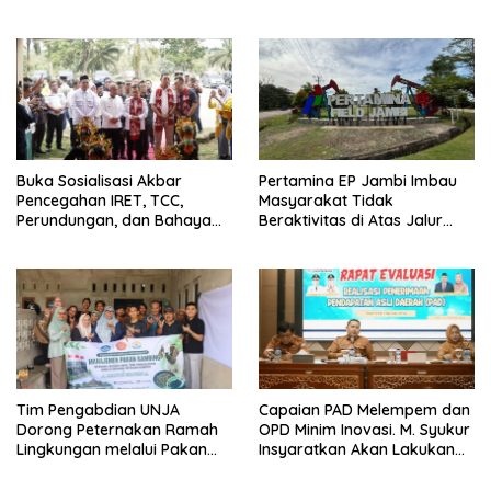
Jambi
Tua Tenang
Buka Sosialisasi Akbar
Pertamina EP Jambi Imbau
Pencegahan IRET, TCC,
Masyarakat Tidak
Perundungan, dan Bahaya
Beraktivitas di Atas Jalur
Narkoba di Bungo, Gubernur
Pipa Migas Demi
Al Haris: “Kalau anak-anakku
Keselamatan Bersama
bisa jaga diri, 60% masa
depan sudah ada di tangan”
Tim Pengabdian UNJA
Capaian PAD Melempem dan
Dorong Peternakan Ramah
OPD Minim Inovasi. M. Syukur
Lingkungan melalui Pakan
Insyaratkan Akan Lakukan
Lokal dan Pengolahan
Evaluasi Pejabat
Limbah Organik