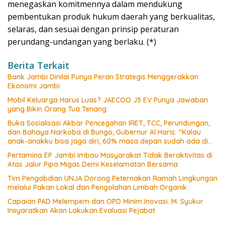
menegaskan komitmennya dalam mendukung
pembentukan produk hukum daerah yang berkualitas,
selaras, dan sesuai dengan prinsip peraturan
perundang-undangan yang berlaku. (*)
Berita Terkait
Bank Jambi Dinilai Punya Peran Strategis Menggerakkan
Ekonomi Jambi
Mobil Keluarga Harus Luas? JAECOO J5 EV Punya Jawaban
yang Bikin Orang Tua Tenang
Buka Sosialisasi Akbar Pencegahan IRET, TCC, Perundungan,
dan Bahaya Narkoba di Bungo, Gubernur Al Haris: “Kalau
anak-anakku bisa jaga diri, 60% masa depan sudah ada di
tangan”
Pertamina EP Jambi Imbau Masyarakat Tidak Beraktivitas di
Atas Jalur Pipa Migas Demi Keselamatan Bersama
Tim Pengabdian UNJA Dorong Peternakan Ramah Lingkungan
melalui Pakan Lokal dan Pengolahan Limbah Organik
Capaian PAD Melempem dan OPD Minim Inovasi. M. Syukur
Insyaratkan Akan Lakukan Evaluasi Pejabat