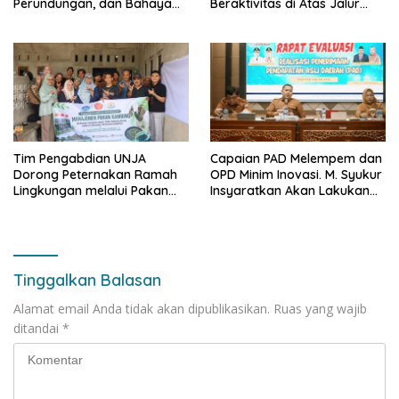
Perundungan, dan Bahaya
Beraktivitas di Atas Jalur
Narkoba di Bungo, Gubernur
Pipa Migas Demi
Al Haris: “Kalau anak-anakku
Keselamatan Bersama
bisa jaga diri, 60% masa
depan sudah ada di tangan”
Tim Pengabdian UNJA
Capaian PAD Melempem dan
Dorong Peternakan Ramah
OPD Minim Inovasi. M. Syukur
Lingkungan melalui Pakan
Insyaratkan Akan Lakukan
Lokal dan Pengolahan
Evaluasi Pejabat
Limbah Organik
Tinggalkan Balasan
Alamat email Anda tidak akan dipublikasikan.
Ruas yang wajib
ditandai
*