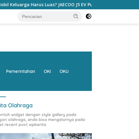
 JAECOO J5 EV Punya Jawaban yang Bikin Orang Tua Tenang
Pemerintahan
OKI
OKU
ita Olahraga
contoh widget dengan style gallery pada
gori olahraga, anda bisa mengaturnya pada
et recent post wpberita.