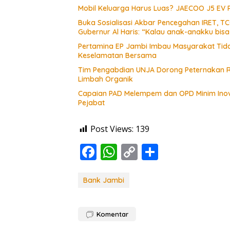
Mobil Keluarga Harus Luas? JAECOO J5 EV
Buka Sosialisasi Akbar Pencegahan IRET, T
Gubernur Al Haris: “Kalau anak-anakku bis
Pertamina EP Jambi Imbau Masyarakat Tidak
Keselamatan Bersama
Tim Pengabdian UNJA Dorong Peternakan R
Limbah Organik
Capaian PAD Melempem dan OPD Minim Inova
Pejabat
Post Views:
139
F
W
C
S
ac
h
o
h
e
at
p
ar
Bank Jambi
b
s
y
e
o
A
Li
Komentar