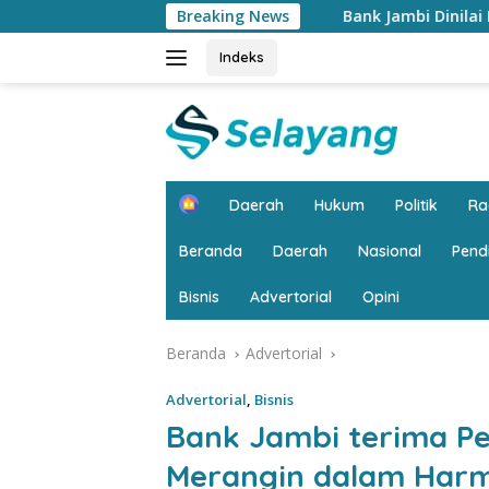
Langsung
Bank Jambi Dinilai Punya Peran Strategis M
Breaking News
ke
konten
Indeks
H
Daerah
Hukum
Politik
R
o
m
Beranda
Daerah
Nasional
Pend
e
Bisnis
Advertorial
Opini
Beranda
Advertorial
Advertorial
,
Bisnis
Bank Jambi terima P
Merangin dalam Harm