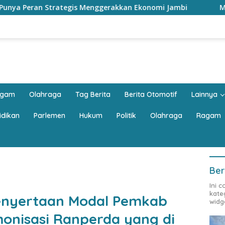
enggerakkan Ekonomi Jambi
Mobil Keluarga Harus Luas?
agam
Olahraga
Tag Berita
Berita Otomotif
Lainnya
idikan
Parlemen
Hukum
Politik
Olahraga
Ragam
Ber
Ini 
kate
enyertaan Modal Pemkab
widg
onisasi Ranperda yang di