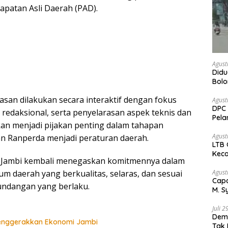
patan Asli Daerah (PAD).
Agust
Didu
Bol
kem
san dilakukan secara interaktif dengan fokus
Agust
DPC 
redaksional, serta penyelarasan aspek teknis dan
Pela
 akan menjadi pijakan penting dalam tahapan
Bah
Agust
n Ranperda menjadi peraturan daerah.
LTB 
Keca
um Jambi kembali menegaskan komitmennya dalam
Agust
daerah yang berkualitas, selaras, dan sesuai
Capa
undangan yang berlaku.
M. S
Peja
Juli 
Demo
 Menggerakkan Ekonomi Jambi
Tak 