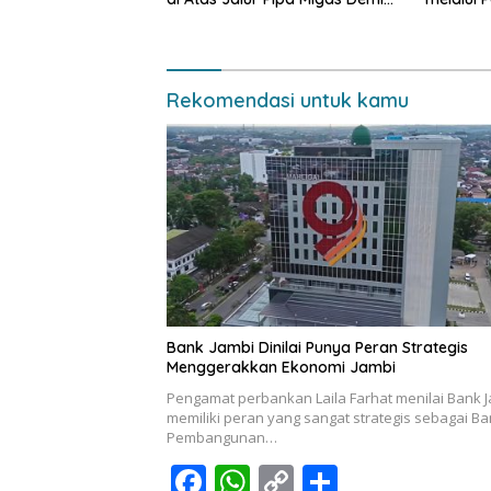
Keselamatan Bersama
Pengola
Rekomendasi untuk kamu
Bank Jambi Dinilai Punya Peran Strategis
Menggerakkan Ekonomi Jambi
Pengamat perbankan Laila Farhat menilai Bank 
memiliki peran yang sangat strategis sebagai B
Pembangunan…
F
W
C
S