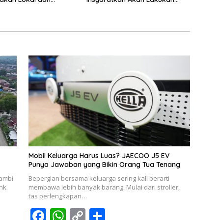
han Limbah Organik
Evaluasi Pejabat
Mobil Keluarga Harus Luas? JAECOO J5 EV
Punya Jawaban yang Bikin Orang Tua Tenang
Jambi
Bepergian bersama keluarga sering kali berarti
ank
membawa lebih banyak barang. Mulai dari stroller,
tas perlengkapan…
F
W
C
S