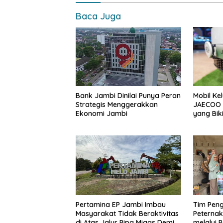
o
p
n
k
p
k
Baca Juga
Bank Jambi Dinilai Punya Peran
Mobil Ke
Strategis Menggerakkan
JAECOO 
Ekonomi Jambi
yang Bik
Pertamina EP Jambi Imbau
Tim Pen
Masyarakat Tidak Beraktivitas
Peterna
di Atas Jalur Pipa Migas Demi
melalui 