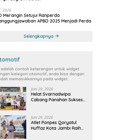
27, 2026
 Merangin Setujui Ranperda
tanggungjawaban APBD 2025 Menjadi Perda
Selengkapnya
tomotif
i adalah contoh keterangan untuk widget
ngan kategori otomotif, anda bisa dengan
dah memasukkannya pada widget.
Juni 29, 2026
Helat Svarnadwipa
Cabang Panahan Sukses
Digelar, Peserta dari 12
Provinsi dan 2 Negara Beri
Apresiasi
Juni 29, 2026
Atlet Ponpes Qoryatul
Huffaz Kota Jambi Raih
Emas dan Perak di Helat
Svarnadwipa 2026