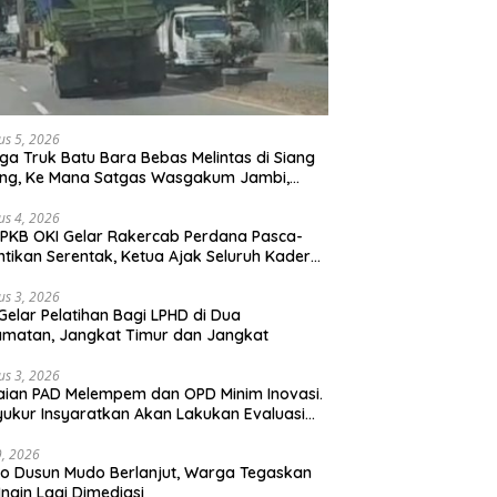
us 5, 2026
ga Truk Batu Bara Bebas Melintas di Siang
ong, Ke Mana Satgas Wasgakum Jambi,
ana organisasi yang mengawasi?
us 4, 2026
PKB OKI Gelar Rakercab Perdana Pasca-
ntikan Serentak, Ketua Ajak Seluruh Kader
u-membahu Besarkan Partai
us 3, 2026
Gelar Pelatihan Bagi LPHD di Dua
matan, Jangkat Timur dan Jangkat
us 3, 2026
ian PAD Melempem dan OPD Minim Inovasi.
yukur Insyaratkan Akan Lakukan Evaluasi
bat
29, 2026
 Dusun Mudo Berlanjut, Warga Tegaskan
Ingin Lagi Dimediasi