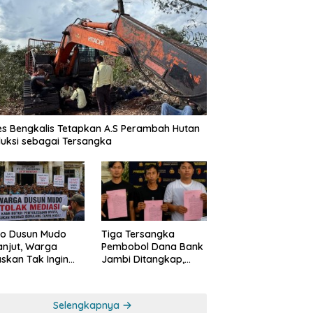
es Bengkalis Tetapkan A.S Perambah Hutan
uksi sebagai Tersangka
o Dusun Mudo
Tiga Tersangka
anjut, Warga
Pembobol Dana Bank
skan Tak Ingin
Jambi Ditangkap,
 Dimediasi
Polda Jambi Ungkap
Perkembangan Besar
Kasus Siber Rp144,82
Selengkapnya
Miliar