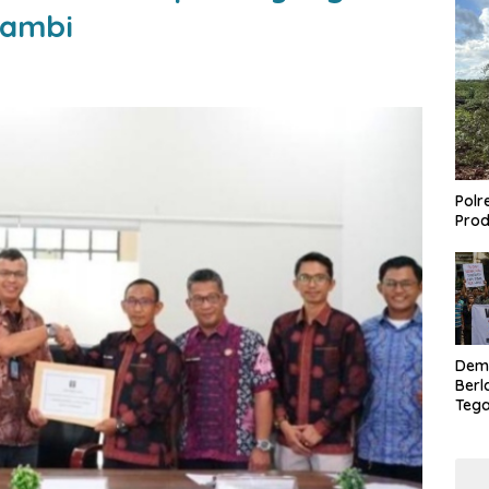
 Jambi
Polr
Prod
Dem
Berl
Tega
Lagi