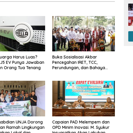
luarga Harus Luas?
Buka Sosialisasi Akbar
J5 EV Punya Jawaban
Pencegahan IRET, TCC,
in Orang Tua Tenang
Perundungan, dan Bahaya
Narkoba di Bungo, Gubernur Al
Haris: “Kalau anak-anakku
bisa jaga diri, 60% masa
depan sudah ada di tangan”
gabdian UNJA Dorong
Capaian PAD Melempem dan
kan Ramah Lingkungan
OPD Minim Inovasi. M. Syukur
Pakan Lokal dan
Insyaratkan Akan Lakukan