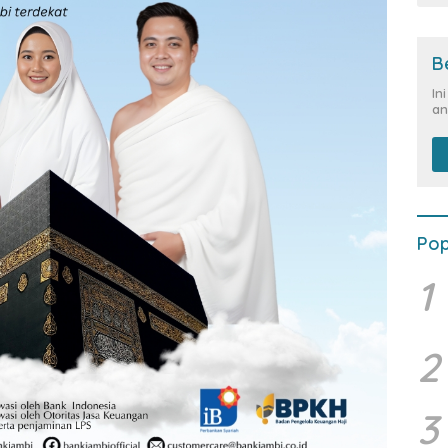
B
In
an
Pop
1
2
3