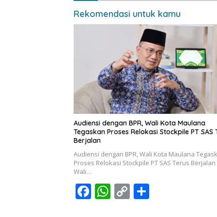
Rekomendasi untuk kamu
Audiensi dengan BPR, Wali Kota Maulana
Tegaskan Proses Relokasi Stockpile PT SAS 
Berjalan
Audiensi dengan BPR, Wali Kota Maulana Tegas
Proses Relokasi Stockpile PT SAS Terus Berjalan
Wali…
F
W
C
S
ac
h
o
h