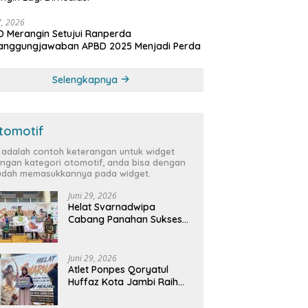
27, 2026
 Merangin Setujui Ranperda
tanggungjawaban APBD 2025 Menjadi Perda
Selengkapnya
tomotif
i adalah contoh keterangan untuk widget
ngan kategori otomotif, anda bisa dengan
dah memasukkannya pada widget.
Juni 29, 2026
Helat Svarnadwipa
Cabang Panahan Sukses
Digelar, Peserta dari 12
Provinsi dan 2 Negara Beri
Apresiasi
Juni 29, 2026
Atlet Ponpes Qoryatul
Huffaz Kota Jambi Raih
Emas dan Perak di Helat
Svarnadwipa 2026