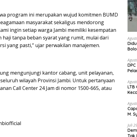
hwa program ini merupakan wujud komitmen BUMD
keagamaan masyarakat sekaligus mendorong
ami ingin setiap warga Jambi memiliki kesempatan
aji tanpa beban syarat yang rumit, mulai dari
Agust
Didu
si yang pasti,” ujar perwakilan manajemen.
Bol
kem
Agust
DPC 
Pela
ung mengunjungi kantor cabang, unit pelayanan,
Bah
 seluruh wilayah Provinsi Jambi. Untuk pertanyaan
Agust
LTB 
yanan Call Center 24 Jam di nomor 1500-665, atau
Keca
Agust
Capa
M. S
Peja
iofficial
Juli 
Demo
Tak 