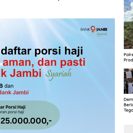
Polr
Prod
Dem
Berl
Tega
Lagi