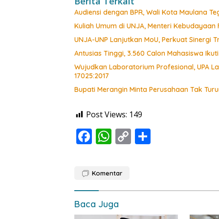
Berita Terkait
Audiensi dengan BPR, Wali Kota Maulana Teg
Kuliah Umum di UNJA, Menteri Kebudayaan 
UNJA-UNP Lanjutkan MoU, Perkuat Sinergi T
Antusias Tinggi, 3.560 Calon Mahasiswa Ikut
Wujudkan Laboratorium Profesional, UPA L
17025:2017
Bupati Merangin Minta Perusahaan Tak Turu
Post Views:
149
F
W
C
S
ac
h
o
h
e
at
p
ar
Komentar
b
s
y
e
o
A
Li
Baca Juga
o
p
n