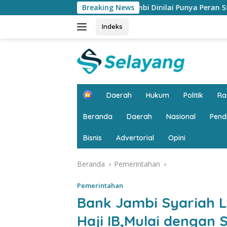
Langsung
Bank Jambi Dinilai Punya Peran Strategis Menggerakkan Ekono
Breaking News
ke
konten
Indeks
H
Daerah
Hukum
Politik
R
o
m
Beranda
Daerah
Nasional
Pend
e
Bisnis
Advertorial
Opini
Beranda
Pemerintahan
Pemerintahan
Bank Jambi Syariah 
Haji IB,Mulai dengan