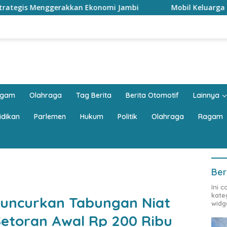
mi Jambi
Mobil Keluarga Harus Luas? JAECOO J5 EV Pun
agam
Olahraga
Tag Berita
Berita Otomotif
Lainnya
idikan
Parlemen
Hukum
Politik
Olahraga
Ragam
Ber
Ini 
kate
Luncurkan Tabungan Niat
widg
 Setoran Awal Rp 200 Ribu