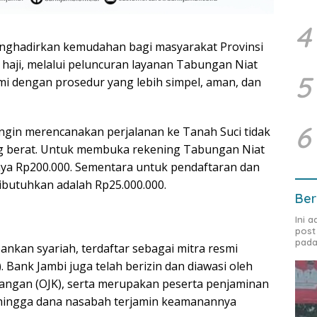
4
enghadirkan kemudahan bagi masyarakat Provinsi
haji, melalui peluncuran layanan Tabungan Niat
5
esmi dengan prosedur yang lebih simpel, aman, dan
6
ingin merencanakan perjalanan ke Tanah Suci tidak
ng berat. Untuk membuka rekening Tabungan Niat
nya Rp200.000. Sementara untuk pendaftaran dan
dibutuhkan adalah Rp25.000.000.
Ber
Ini 
post
pada
bankan syariah, terdaftar sebagai mitra resmi
Bank Jambi juga telah berizin dan diawasi oleh
uangan (OJK), serta merupakan peserta penjaminan
hingga dana nasabah terjamin keamanannya