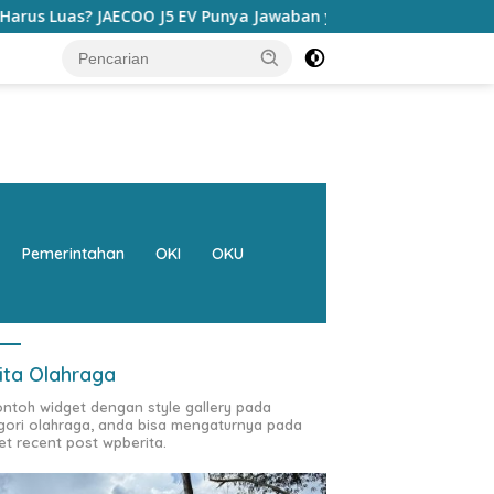
ya Jawaban yang Bikin Orang Tua Tenang
Buka Sosiali
Pemerintahan
OKI
OKU
ita Olahraga
contoh widget dengan style gallery pada
gori olahraga, anda bisa mengaturnya pada
et recent post wpberita.