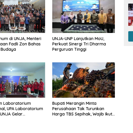
mum di UNJA, Menteri
UNJA-UNP Lanjutkan MoU,
aan Fadli Zon Bahas
Perkuat Sinergi Tri Dharma
 Budaya
Perguruan Tinggi
n Laboratorium
Bupati Merangin Minta
nal, UPA Laboratorium
Perusahaan Tak Turunkan
 UNJA Gelar
Harga TBS Sepihak, Wajib Ikuti
nt ISO 17025:2017
Harga Pemerintah