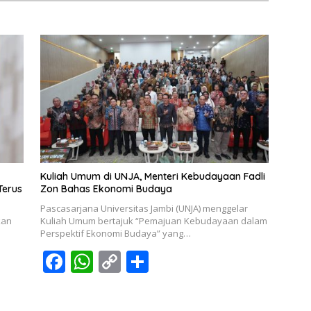
Kuliah Umum di UNJA, Menteri Kebudayaan Fadli
Terus
Zon Bahas Ekonomi Budaya
Pascasarjana Universitas Jambi (UNJA) menggelar
kan
Kuliah Umum bertajuk “Pemajuan Kebudayaan dalam
Perspektif Ekonomi Budaya” yang…
F
W
C
S
ac
h
o
h
e
at
p
ar