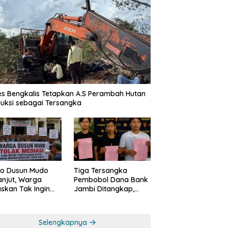
es Bengkalis Tetapkan A.S Perambah Hutan
uksi sebagai Tersangka
o Dusun Mudo
Tiga Tersangka
anjut, Warga
Pembobol Dana Bank
skan Tak Ingin
Jambi Ditangkap,
 Dimediasi
Polda Jambi Ungkap
Perkembangan Besar
Kasus Siber Rp144,82
Selengkapnya
Miliar