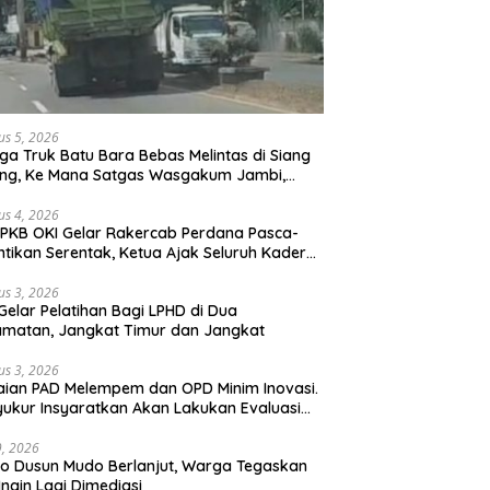
us 5, 2026
ga Truk Batu Bara Bebas Melintas di Siang
ong, Ke Mana Satgas Wasgakum Jambi,
ana organisasi yang mengawasi?
us 4, 2026
PKB OKI Gelar Rakercab Perdana Pasca-
ntikan Serentak, Ketua Ajak Seluruh Kader
u-membahu Besarkan Partai
us 3, 2026
Gelar Pelatihan Bagi LPHD di Dua
matan, Jangkat Timur dan Jangkat
us 3, 2026
ian PAD Melempem dan OPD Minim Inovasi.
yukur Insyaratkan Akan Lakukan Evaluasi
bat
29, 2026
 Dusun Mudo Berlanjut, Warga Tegaskan
Ingin Lagi Dimediasi