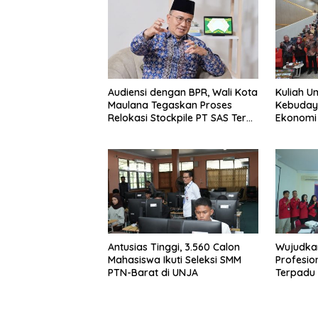
k
p
k
Audiensi dengan BPR, Wali Kota
Kuliah U
Maulana Tegaskan Proses
Kebuday
Relokasi Stockpile PT SAS Terus
Ekonomi
Berjalan
Antusias Tinggi, 3.560 Calon
Wujudka
Mahasiswa Ikuti Seleksi SMM
Profesio
PTN-Barat di UNJA
Terpadu
Assessme