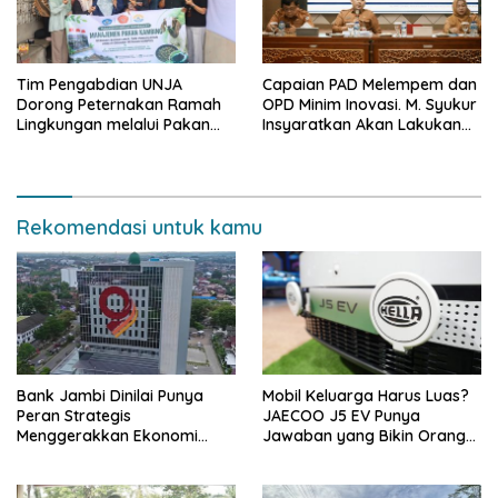
Tim Pengabdian UNJA
Capaian PAD Melempem dan
Dorong Peternakan Ramah
OPD Minim Inovasi. M. Syukur
Lingkungan melalui Pakan
Insyaratkan Akan Lakukan
Lokal dan Pengolahan
Evaluasi Pejabat
Limbah Organik
Rekomendasi untuk kamu
Bank Jambi Dinilai Punya
Mobil Keluarga Harus Luas?
Peran Strategis
JAECOO J5 EV Punya
Menggerakkan Ekonomi
Jawaban yang Bikin Orang
Jambi
Tua Tenang