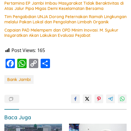
tangan”
Pertamina EP Jambi Imbau Masyarakat Tidak Beraktivitas di
Atas Jalur Pipa Migas Demi Keselamatan Bersama
Tim Pengabdian UNJA Dorong Peternakan Ramah Lingkungan
melalui Pakan Lokal dan Pengolahan Limbah Organik
Capaian PAD Melempem dan OPD Minim Inovasi. M. Syukur
Insyaratkan Akan Lakukan Evaluasi Pejabat
Post Views:
165
F
W
C
S
ac
h
o
h
e
at
p
ar
Bank Jambi
b
s
y
e
o
A
Li
o
p
n
k
p
k
Baca Juga