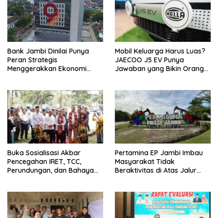
Bank Jambi Dinilai Punya
Mobil Keluarga Harus Luas?
Peran Strategis
JAECOO J5 EV Punya
Menggerakkan Ekonomi
Jawaban yang Bikin Orang
Jambi
Tua Tenang
Buka Sosialisasi Akbar
Pertamina EP Jambi Imbau
Pencegahan IRET, TCC,
Masyarakat Tidak
Perundungan, dan Bahaya
Beraktivitas di Atas Jalur
Narkoba di Bungo, Gubernur
Pipa Migas Demi
Al Haris: “Kalau anak-anakku
Keselamatan Bersama
bisa jaga diri, 60% masa
depan sudah ada di tangan”