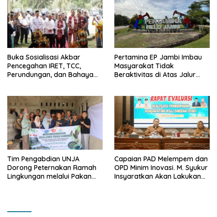
Buka Sosialisasi Akbar
Pertamina EP Jambi Imbau
Pencegahan IRET, TCC,
Masyarakat Tidak
Perundungan, dan Bahaya
Beraktivitas di Atas Jalur
Narkoba di Bungo, Gubernur
Pipa Migas Demi
Al Haris: “Kalau anak-anakku
Keselamatan Bersama
bisa jaga diri, 60% masa
depan sudah ada di tangan”
Tim Pengabdian UNJA
Capaian PAD Melempem dan
Dorong Peternakan Ramah
OPD Minim Inovasi. M. Syukur
Lingkungan melalui Pakan
Insyaratkan Akan Lakukan
Lokal dan Pengolahan
Evaluasi Pejabat
Limbah Organik