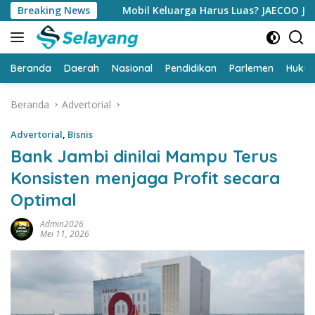
Langsung
Breaking News
Mobil Keluarga Harus Luas? JAECOO J5 EV Punya Jawa
ke
konten
Beranda
Daerah
Nasional
Pendidikan
Parlemen
Huku
Beranda
Advertorial
Advertorial
,
Bisnis
Bank Jambi dinilai Mampu Terus
Konsisten menjaga Profit secara
Optimal
Admin2026
Mei 11, 2026