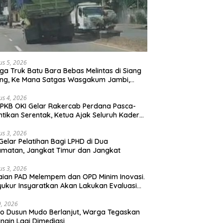
us 5, 2026
ga Truk Batu Bara Bebas Melintas di Siang
ong, Ke Mana Satgas Wasgakum Jambi,
ana organisasi yang mengawasi?
us 4, 2026
PKB OKI Gelar Rakercab Perdana Pasca-
ntikan Serentak, Ketua Ajak Seluruh Kader
u-membahu Besarkan Partai
us 3, 2026
Gelar Pelatihan Bagi LPHD di Dua
matan, Jangkat Timur dan Jangkat
us 3, 2026
ian PAD Melempem dan OPD Minim Inovasi.
yukur Insyaratkan Akan Lakukan Evaluasi
bat
29, 2026
 Dusun Mudo Berlanjut, Warga Tegaskan
Ingin Lagi Dimediasi