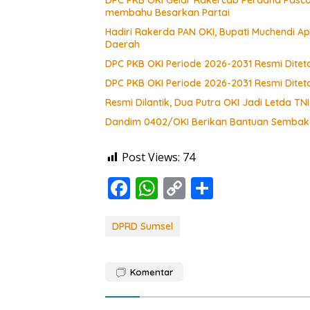
membahu Besarkan Partai
Hadiri Rakerda PAN OKI, Bupati Muchendi A
Daerah
DPC PKB OKI Periode 2026-2031 Resmi Diteta
DPC PKB OKI Periode 2026-2031 Resmi Diteta
Resmi Dilantik, Dua Putra OKI Jadi Letda TN
Dandim 0402/OKI Berikan Bantuan Sembako
Post Views:
74
F
W
C
S
ac
h
o
h
e
at
p
ar
DPRD Sumsel
b
s
y
e
o
A
Li
Komentar
o
p
n