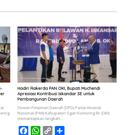
a-
Hadiri Rakerda PAN OKI, Bupati Muchendi
der
Apresiasi Kontribusi Iskandar SE untuk
Pembangunan Daerah
ai
Dewan Pimpinan Daerah (DPD) Partai Amanat
ering
Nasional (PAN) Kabupaten Ogan Komering Ilir (OKI)
memantapkan langkah…
F
W
C
S