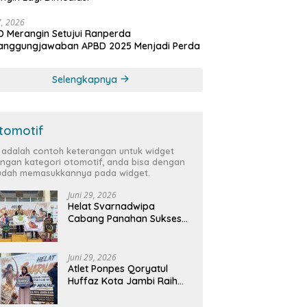
27, 2026
 Merangin Setujui Ranperda
tanggungjawaban APBD 2025 Menjadi Perda
Selengkapnya
tomotif
i adalah contoh keterangan untuk widget
ngan kategori otomotif, anda bisa dengan
dah memasukkannya pada widget.
Juni 29, 2026
Helat Svarnadwipa
Cabang Panahan Sukses
Digelar, Peserta dari 12
Provinsi dan 2 Negara Beri
Apresiasi
Juni 29, 2026
Atlet Ponpes Qoryatul
Huffaz Kota Jambi Raih
Emas dan Perak di Helat
Svarnadwipa 2026