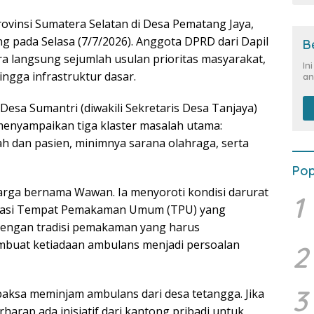
ovinsi Sumatera Selatan di Desa Pematang Jaya,
 pada Selasa (7/7/2026). Anggota DPRD dari Dapil
B
ara langsung sejumlah usulan prioritas masyarakat,
In
ingga infrastruktur dasar.
an
Desa Sumantri (diwakili Sekretaris Desa Tanjaya)
enyampaikan tiga klaster masalah utama:
ah dan pasien, minimnya sarana olahraga, serta
Pop
arga bernama Wawan. Ia menyoroti kondisi darurat
1
Lokasi Tempat Pemakaman Umum (TPU) yang
dengan tradisi pemakaman yang harus
mbuat ketiadaan ambulans menjadi persoalan
2
3
paksa meminjam ambulans dari desa tetangga. Jika
harap ada inisiatif dari kantong pribadi untuk