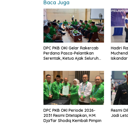
k
p
k
Baca Juga
DPC PKB OKI Gelar Rakercab
Hadiri R
Perdana Pasca-Pelantikan
Muchendi
Serentak, Ketua Ajak Seluruh
Iskandar
Kader Bahu-membahu
Pembang
Besarkan Partai
DPC PKB OKI Periode 2026-
Resmi Dil
2031 Resmi Ditetapkan, H.M.
Jadi Let
Dja’far Shodiq Kembali Pimpin