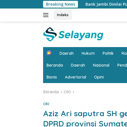
Langsung
Bank Jambi Dinilai Punya Peran Strategis Meng
Breaking News
ke
konten
Indeks
H
Daerah
Hukum
Politik
R
o
m
Beranda
Daerah
Nasional
Pend
e
Bisnis
Advertorial
Opini
Beranda
OKI
OKI
Aziz Ari saputra SH g
DPRD provinsi Sumate