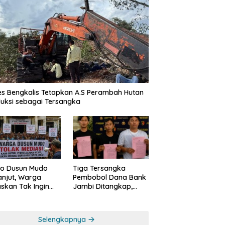
es Bengkalis Tetapkan A.S Perambah Hutan
uksi sebagai Tersangka
o Dusun Mudo
Tiga Tersangka
anjut, Warga
Pembobol Dana Bank
skan Tak Ingin
Jambi Ditangkap,
 Dimediasi
Polda Jambi Ungkap
Perkembangan Besar
Kasus Siber Rp144,82
Selengkapnya
Miliar