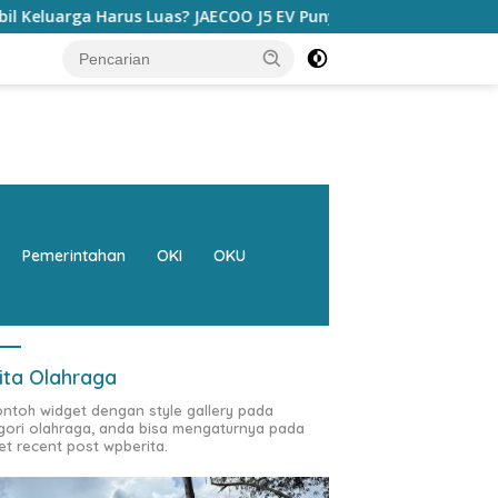
ECOO J5 EV Punya Jawaban yang Bikin Orang Tua Tenang
Pemerintahan
OKI
OKU
ita Olahraga
contoh widget dengan style gallery pada
gori olahraga, anda bisa mengaturnya pada
et recent post wpberita.