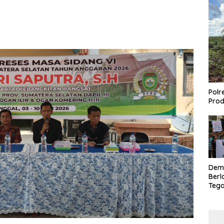
Polr
Prod
Dem
Berl
Tega
Lagi