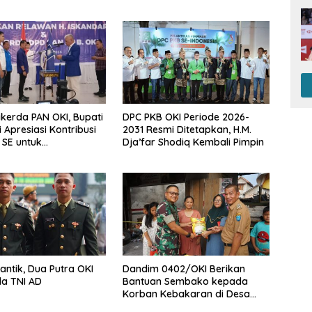
akerda PAN OKI, Bupati
DPC PKB OKI Periode 2026-
 Apresiasi Kontribusi
2031 Resmi Ditetapkan, H.M.
 SE untuk
Dja’far Shodiq Kembali Pimpin
unan Daerah
antik, Dua Putra OKI
Dandim 0402/OKI Berikan
da TNI AD
Bantuan Sembako kepada
Korban Kebakaran di Desa
Serinanti