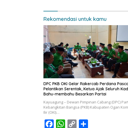
Rekomendasi untuk kamu
DPC PKB OKI Gelar Rakercab Perdana Pasc
Pelantikan Serentak, Ketua Ajak Seluruh Ka
Bahu-membahu Besarkan Partai
Kayuagung – Dewan Pimpinan Cabang (DPC) Part
Kebangkitan Bangsa (PKB) Kabupaten Ogan Kom
Ilir (OKI)…
F
W
C
S