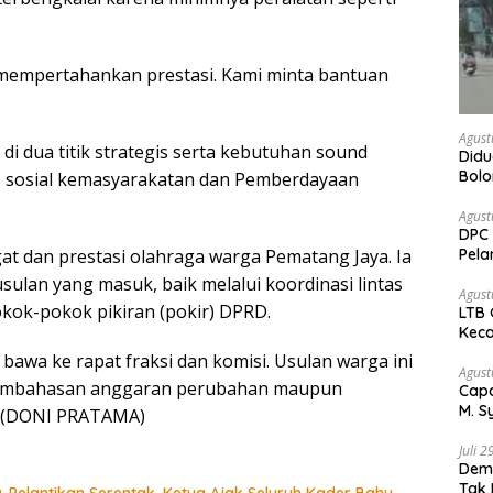
n mempertahankan prestasi. Kami minta bantuan
Agust
 di dua titik strategis serta kebutuhan sound
Didu
Bol
as sosial kemasyarakatan dan Pemberdayaan
kem
Agust
DPC 
Pela
at dan prestasi olahraga warga Pematang Jaya. Ia
Bah
usulan yang masuk, baik melalui koordinasi lintas
Agust
kok-pokok pikiran (pokir) DPRD.
LTB 
Keca
 bawa ke rapat fraksi dan komisi. Usulan warga ini
Agust
 pembahasan anggaran perubahan maupun
Capa
M. S
z. (DONI PRATAMA)
Peja
Juli 
Demo
Tak 
Pelantikan Serentak, Ketua Ajak Seluruh Kader Bahu-