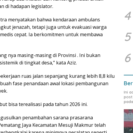
 di hadapan legislator.
4
putra menyatakan bahwa kendaraan ambulans
kut jenazah, tetapi juga untuk evakuasi warga
5
medis cepat. Ia berkomitmen untuk membawa
6
g nya masing-masing di Provinsi . Ini bukan
stemik di tingkat desa,” kata Aziz.
ekerjaan ruas jalan sepanjang kurang lebih 8,8 kilu
Ber
sebuah fase penandaan awal lokasi pembangunan
yek.
Ini 
post
pada
t bisa terealisasi pada tahun 2026 ini.
engusulkan penambahan sarana prasarana
 Pematang Jaya Kecamatan Mesuji Makmur telah
 terbengkalai karena minimnya peralatan seperti