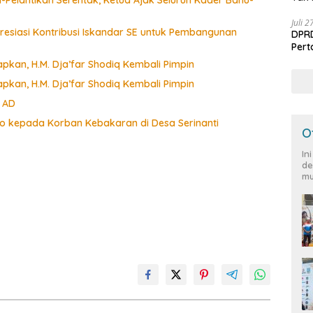
Juli 
presiasi Kontribusi Iskandar SE untuk Pembangunan
DPRD
Per
pkan, H.M. Dja’far Shodiq Kembali Pimpin
pkan, H.M. Dja’far Shodiq Kembali Pimpin
I AD
 kepada Korban Kebakaran di Desa Serinanti
O
In
de
mu