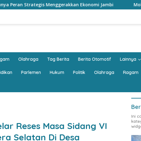
gerakkan Ekonomi Jambi
Mobil Keluarga Harus Luas? JA
agam
Olahraga
Tag Berita
Berita Otomotif
Lainnya
idikan
Parlemen
Hukum
Politik
Olahraga
Ragam
Ber
Ini 
kate
elar Reses Masa Sidang VI
widg
ra Selatan Di Desa