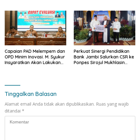
Narkoba di Bungo, Gubernur
Lokal dan Pengolahan
Al Haris: “Kalau anak-anakku
Limbah Organik
bisa jaga diri, 60% masa
depan sudah ada di tangan”
Capaian PAD Melempem dan
Perkuat Sinergi Pendidikan
OPD Minim Inovasi. M. Syukur
Bank Jambi Salurkan CSR ke
Insyaratkan Akan Lakukan
Ponpes Sirojul Mukhlasin
Evaluasi Pejabat
Jambi
Tinggalkan Balasan
Alamat email Anda tidak akan dipublikasikan.
Ruas yang wajib
ditandai
*