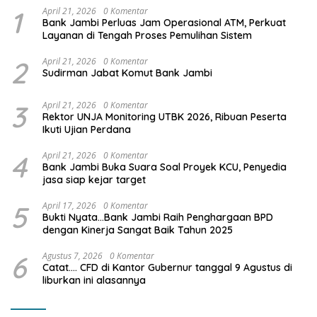
1
April 21, 2026
0 Komentar
Bank Jambi Perluas Jam Operasional ATM, Perkuat
Layanan di Tengah Proses Pemulihan Sistem
2
April 21, 2026
0 Komentar
Sudirman Jabat Komut Bank Jambi
3
April 21, 2026
0 Komentar
Rektor UNJA Monitoring UTBK 2026, Ribuan Peserta
Ikuti Ujian Perdana
4
April 21, 2026
0 Komentar
Bank Jambi Buka Suara Soal Proyek KCU, Penyedia
jasa siap kejar target
5
April 17, 2026
0 Komentar
Bukti Nyata…Bank Jambi Raih Penghargaan BPD
dengan Kinerja Sangat Baik Tahun 2025
6
Agustus 7, 2026
0 Komentar
Catat…. CFD di Kantor Gubernur tanggal 9 Agustus di
liburkan ini alasannya