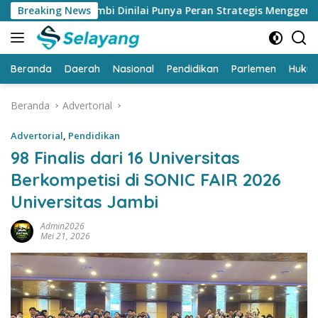
Langsung
k Jambi Dinilai Punya Peran Strategis Menggerakkan Ekonomi J
Breaking News
ke
konten
Beranda
Daerah
Nasional
Pendidikan
Parlemen
Huku
Beranda
Advertorial
Advertorial
,
Pendidikan
98 Finalis dari 16 Universitas
Berkompetisi di SONIC FAIR 2026
Universitas Jambi
Admin2026
Mei 21, 2026