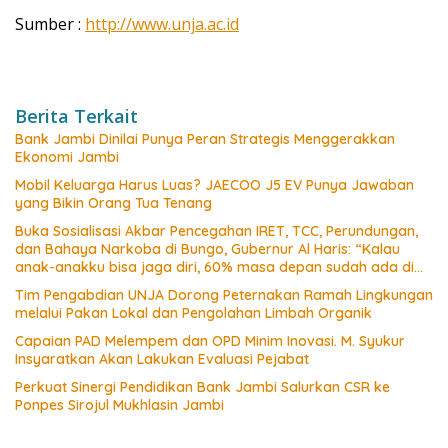
Sumber :
http://www.unja.ac.id
Berita Terkait
Bank Jambi Dinilai Punya Peran Strategis Menggerakkan
Ekonomi Jambi
Mobil Keluarga Harus Luas? JAECOO J5 EV Punya Jawaban
yang Bikin Orang Tua Tenang
Buka Sosialisasi Akbar Pencegahan IRET, TCC, Perundungan,
dan Bahaya Narkoba di Bungo, Gubernur Al Haris: “Kalau
anak-anakku bisa jaga diri, 60% masa depan sudah ada di
tangan”
Tim Pengabdian UNJA Dorong Peternakan Ramah Lingkungan
melalui Pakan Lokal dan Pengolahan Limbah Organik
Capaian PAD Melempem dan OPD Minim Inovasi. M. Syukur
Insyaratkan Akan Lakukan Evaluasi Pejabat
Perkuat Sinergi Pendidikan Bank Jambi Salurkan CSR ke
Ponpes Sirojul Mukhlasin Jambi