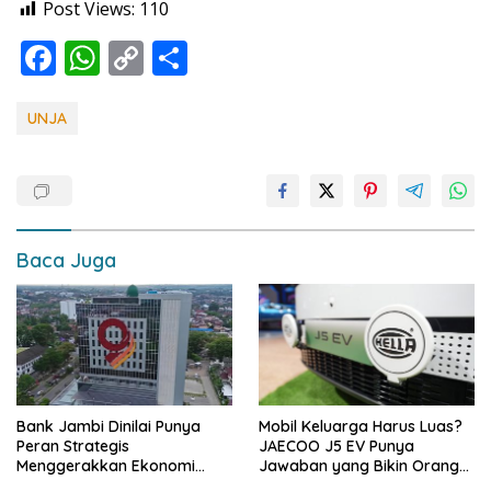
Post Views:
110
F
W
C
S
ac
h
o
h
e
at
p
ar
UNJA
b
s
y
e
o
A
Li
o
p
n
k
p
k
Baca Juga
Bank Jambi Dinilai Punya
Mobil Keluarga Harus Luas?
Peran Strategis
JAECOO J5 EV Punya
Menggerakkan Ekonomi
Jawaban yang Bikin Orang
Jambi
Tua Tenang