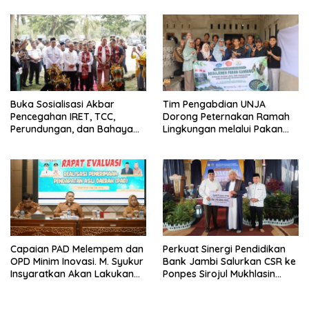
Buka Sosialisasi Akbar
Tim Pengabdian UNJA
Pencegahan IRET, TCC,
Dorong Peternakan Ramah
Perundungan, dan Bahaya
Lingkungan melalui Pakan
Narkoba di Bungo, Gubernur
Lokal dan Pengolahan
Al Haris: “Kalau anak-anakku
Limbah Organik
bisa jaga diri, 60% masa
depan sudah ada di tangan”
Capaian PAD Melempem dan
Perkuat Sinergi Pendidikan
OPD Minim Inovasi. M. Syukur
Bank Jambi Salurkan CSR ke
Insyaratkan Akan Lakukan
Ponpes Sirojul Mukhlasin
Evaluasi Pejabat
Jambi