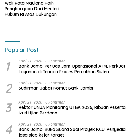
Wali Kota Maulana Raih
Penghargaan Dari Menteri
Hukum RI Atas Dukungan
Hadirnya Pos Bantuan Hukum
di Semua Kelurahan Kota
Jambi
Popular Post
1
April 21, 2026
0 Komentar
Bank Jambi Perluas Jam Operasional ATM, Perkuat
Layanan di Tengah Proses Pemulihan Sistem
2
April 21, 2026
0 Komentar
Sudirman Jabat Komut Bank Jambi
3
April 21, 2026
0 Komentar
Rektor UNJA Monitoring UTBK 2026, Ribuan Peserta
Ikuti Ujian Perdana
4
April 21, 2026
0 Komentar
Bank Jambi Buka Suara Soal Proyek KCU, Penyedia
jasa siap kejar target