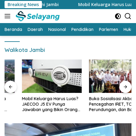
Langsung
akkan Ekonomi Jambi
Breaking News
Mobil Keluarga Harus Luas? JAECO
ke
konten
Beranda
Daerah
Nasional
Pendidikan
Parlemen
Huku
Walikota Jambi
Mobil Keluarga Harus Luas?
Buka Sosialisasi Akbar
JAECOO J5 EV Punya
Pencegahan IRET, TCC,
Jawaban yang Bikin Orang
Perundungan, dan Bahaya
Tua Tenang
Narkoba di Bungo, Gubernur
Al Haris: “Kalau anak-anakku
bisa jaga diri, 60% masa
depan sudah ada di tangan”