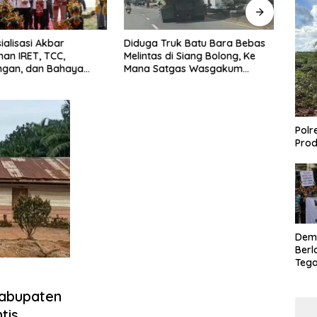
ialisasi Akbar
Pert
Diduga Truk Batu Bara Bebas
an IRET, TCC,
Masya
Melintas di Siang Bolong, Ke
ngan, dan Bahaya
di At
Mana Satgas Wasgakum
di Bungo, Gubernur Al
Kese
Jambi, kemana organisasi
Kalau anak-anakku
yang mengawasi?
a diri, 60% masa
dah ada di tangan”
Polr
Prod
Dem
Berl
Tega
Lagi
Kabupaten
tis