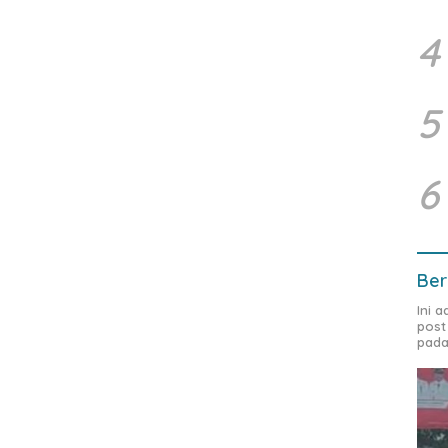
4
5
6
Ber
Ini 
post
pada