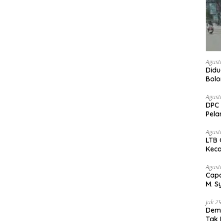
Agust
Didu
Bol
kem
Agust
DPC 
Pela
Bah
Agust
LTB 
Keca
Agust
Capa
M. S
Peja
Juli 
Demo
Tak 