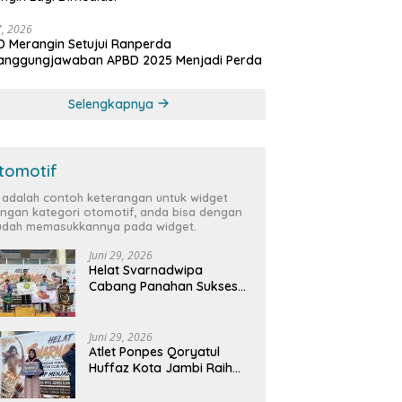
27, 2026
 Merangin Setujui Ranperda
tanggungjawaban APBD 2025 Menjadi Perda
Selengkapnya
tomotif
i adalah contoh keterangan untuk widget
ngan kategori otomotif, anda bisa dengan
dah memasukkannya pada widget.
Juni 29, 2026
Helat Svarnadwipa
Cabang Panahan Sukses
Digelar, Peserta dari 12
Provinsi dan 2 Negara Beri
Apresiasi
Juni 29, 2026
Atlet Ponpes Qoryatul
Huffaz Kota Jambi Raih
Emas dan Perak di Helat
Svarnadwipa 2026