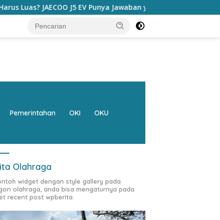
ECOO J5 EV Punya Jawaban yang Bikin Orang Tua Tenang
Pemerintahan
OKI
OKU
ita Olahraga
contoh widget dengan style gallery pada
gori olahraga, anda bisa mengaturnya pada
et recent post wpberita.