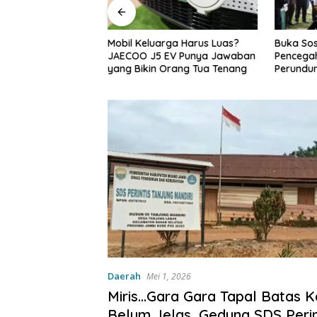
Dinilai Punya Peran
Mobil Keluarga Harus Luas?
Buka Sos
enggerakkan
JAECOO J5 EV Punya Jawaban
Pencegah
mbi
yang Bikin Orang Tua Tenang
Perundu
Narkoba 
Haris: “
bisa jag
depan su
Daerah
Mei 1, 2026
Miris…Gara Gara Tapal Batas 
Belum Jelas, Gedung SDS Perin