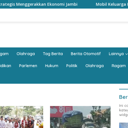
gerakkan Ekonomi Jambi
Mobil Keluarga Harus Luas? JA
agam
Olahraga
Tag Berita
Berita Otomotif
Lainnya
idikan
Parlemen
Hukum
Politik
Olahraga
Ragam
Ber
Ini 
kate
widg