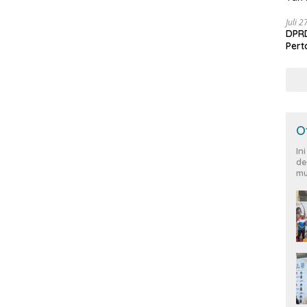
Juli 
DPRD
Per
O
In
de
mu