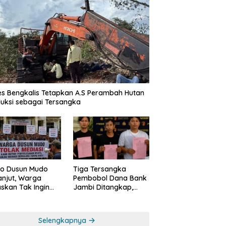
amina EP Jambi Imbau
DPC PKB OKI Gelar Rakercab
T
rakat Tidak Beraktivitas
Perdana Pasca-Pelantikan
P
as Jalur Pipa Migas Demi
Serentak, Ketua Ajak Seluruh
m
lamatan Bersama
Kader Bahu-membahu
P
Besarkan Partai
es Bengkalis Tetapkan A.S Perambah Hutan
uksi sebagai Tersangka
o Dusun Mudo
Tiga Tersangka
anjut, Warga
Pembobol Dana Bank
skan Tak Ingin
Jambi Ditangkap,
 Dimediasi
Polda Jambi Ungkap
Perkembangan Besar
Kasus Siber Rp144,82
Selengkapnya
Miliar