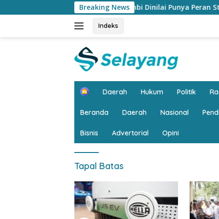
Langsung
Bank Jambi Dinilai Punya Peran Strategis Meng
Breaking News
ke
konten
Indeks
H
Daerah
Hukum
Politik
R
o
m
Beranda
Daerah
Nasional
Pend
e
Bisnis
Advertorial
Opini
Tapal Batas