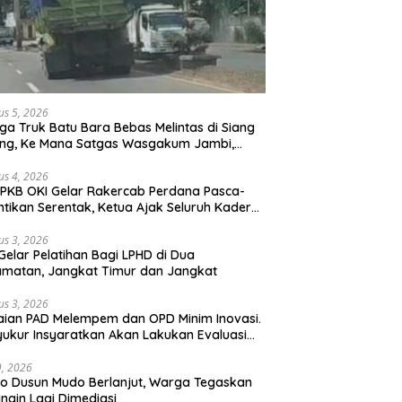
us 5, 2026
ga Truk Batu Bara Bebas Melintas di Siang
ong, Ke Mana Satgas Wasgakum Jambi,
ana organisasi yang mengawasi?
us 4, 2026
PKB OKI Gelar Rakercab Perdana Pasca-
ntikan Serentak, Ketua Ajak Seluruh Kader
u-membahu Besarkan Partai
us 3, 2026
Gelar Pelatihan Bagi LPHD di Dua
matan, Jangkat Timur dan Jangkat
us 3, 2026
ian PAD Melempem dan OPD Minim Inovasi.
yukur Insyaratkan Akan Lakukan Evaluasi
bat
29, 2026
 Dusun Mudo Berlanjut, Warga Tegaskan
Ingin Lagi Dimediasi