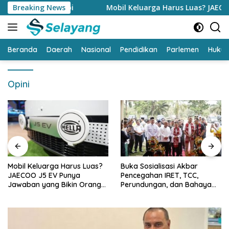
Langsung
onomi Jambi
Breaking News
Mobil Keluarga Harus Luas? JAECOO J5 EV
ke
konten
Beranda
Daerah
Nasional
Pendidikan
Parlemen
Huku
Opini
Mobil Keluarga Harus Luas?
Buka Sosialisasi Akbar
JAECOO J5 EV Punya
Pencegahan IRET, TCC,
Jawaban yang Bikin Orang
Perundungan, dan Bahaya
Tua Tenang
Narkoba di Bungo, Gubernur
Al Haris: “Kalau anak-anakku
bisa jaga diri, 60% masa
depan sudah ada di tangan”