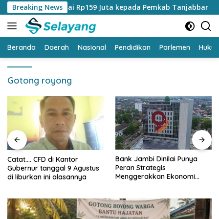
Langsung
am CSR Senilai Rp159 Juta kepada Pemkab Tanjabbar
Breaking News
Ca
ke
konten
Beranda
Daerah
Nasional
Pendidikan
Parlemen
Huku
Gotong royong
Bank Jambi Dinilai Punya
Catat…. CFD di Kantor
Peran Strategis
Gubernur tanggal 9 Agustus
Menggerakkan Ekonomi
di liburkan ini alasannya
Jambi