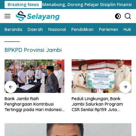
Langsung
uat Edukasi Menabung, Dorong Pelajar Disiplin Finansial sejak 
Breaking News
ke
konten
Beranda
Daerah
Nasional
Pendidikan
Parlemen
Huku
BPKPD Provinsi Jambi
Bank Jambi Raih
Peduli Lingkungan, Bank
Penghargaan Kontribusi
Jambi Salurkan Program
Tertinggi pada Hari Indonesia
CSR Senilai Rp159 Juta
Menabung Jambi 2026
kepada Pemkab Tanjabbar