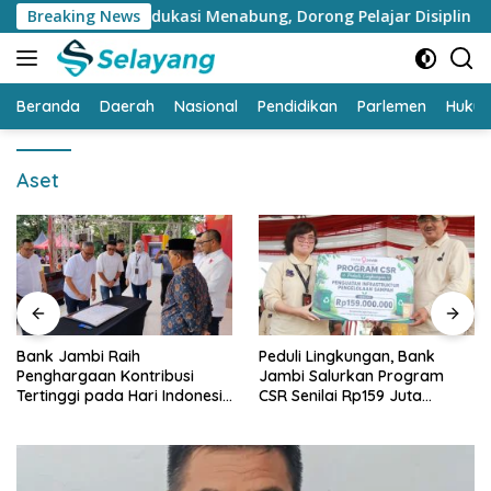
Langsung
bi Perkuat Edukasi Menabung, Dorong Pelajar Disiplin Finansial 
Breaking News
ke
konten
Beranda
Daerah
Nasional
Pendidikan
Parlemen
Huku
Aset
Bank Jambi Raih
Peduli Lingkungan, Bank
Penghargaan Kontribusi
Jambi Salurkan Program
Tertinggi pada Hari Indonesia
CSR Senilai Rp159 Juta
Menabung Jambi 2026
kepada Pemkab Tanjabbar